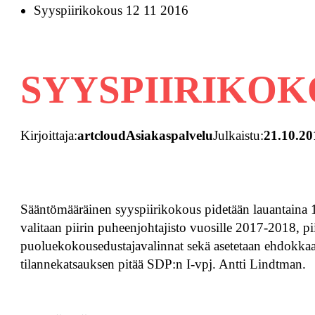
Syyspiirikokous 12 11 2016
SYYSPIIRIKOKO
Kirjoittaja:
artcloudAsiakaspalvelu
Julkaistu:
21.10.20
Sääntömääräinen syyspiirikokous pidetään lauantaina 
valitaan piirin puheenjohtajisto vuosille 2017-2018, pi
puoluekokousedustajavalinnat sekä asetetaan ehdokkaat
tilannekatsauksen pitää SDP:n I-vpj. Antti Lindtman.