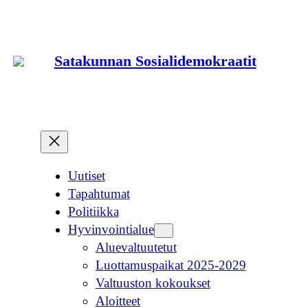
Siirry
sisältöön
Satakunnan Sosialidemokraatit
Uutiset
Tapahtumat
Politiikka
Hyvinvointialue
Aluevaltuutetut
Luottamuspaikat 2025-2029
Valtuuston kokoukset
Aloitteet