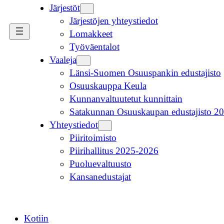
Järjestöt
Järjestöjen yhteystiedot
Lomakkeet
Työväentalot
Vaaleja
Länsi-Suomen Osuuspankin edustajisto
Osuuskauppa Keula
Kunnanvaltuutetut kunnittain
Satakunnan Osuuskaupan edustajisto 2
Yhteystiedot
Piiritoimisto
Piirihallitus 2025-2026
Puoluevaltuusto
Kansanedustajat
Kotiin