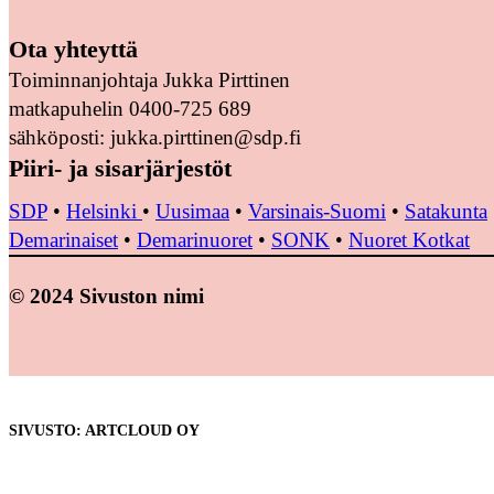
Ota yhteyttä
Toiminnanjohtaja Jukka Pirttinen
matkapuhelin 0400-725 689
sähköposti: jukka.pirttinen@sdp.fi
Piiri- ja sisarjärjestöt
SDP
•
Helsinki
•
Uusimaa
•
Varsinais-Suomi
•
Satakunta
Demarinaiset
•
Demarinuoret
•
SONK
•
Nuoret Kotkat
© 2024 Sivuston nimi
SIVUSTO: ARTCLOUD OY