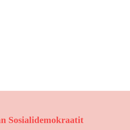
n Sosialidemokraatit