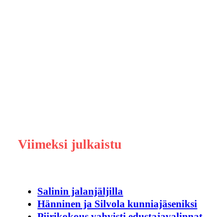
Viimeksi julkaistu
Salinin jalanjäljilla
Hänninen ja Silvola kunniajäseniksi
Piirikokous vahvisti edustajavalinnat