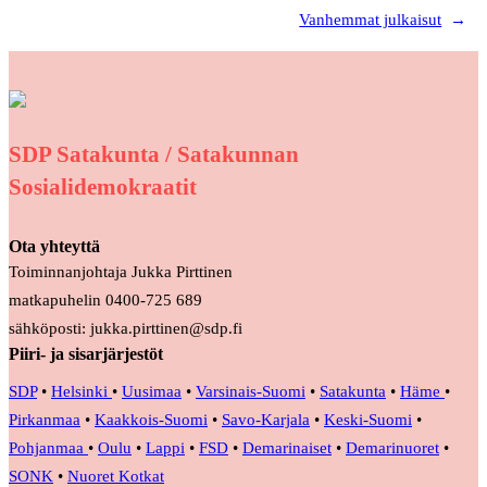
Vanhemmat julkaisut
→
SDP Satakunta / Satakunnan
Sosialidemokraatit
Ota yhteyttä
Toiminnanjohtaja Jukka Pirttinen
matkapuhelin 0400-725 689
sähköposti: jukka.pirttinen@sdp.fi
Piiri- ja sisarjärjestöt
SDP
•
Helsinki
•
Uusimaa
•
Varsinais-Suomi
•
Satakunta
•
Häme
•
Pirkanmaa
•
Kaakkois-Suomi
•
Savo-Karjala
•
Keski-Suomi
•
Pohjanmaa
•
Oulu
•
Lappi
•
FSD
•
Demarinaiset
•
Demarinuoret
•
SONK
•
Nuoret Kotkat