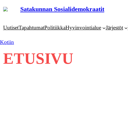
Siirry
Satakunnan Sosialidemokraatit
sisältöön
Uutiset
Tapahtumat
Politiikka
Hyvinvointialue
Järjestöt
Kotiin
ETUSIVU