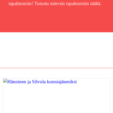
tapahtumiin! Tutustu tuleviin tapahtumiin täältä.