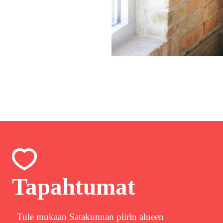
Tapahtumat
Tule mukaan Satakunnan piirin alueen