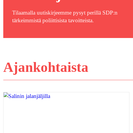
Tilaamalla uutiskirjeemme pysyt perillä SDP:n
tärkeimmistä poliittisista tavoitteista.
Ajankohtaista