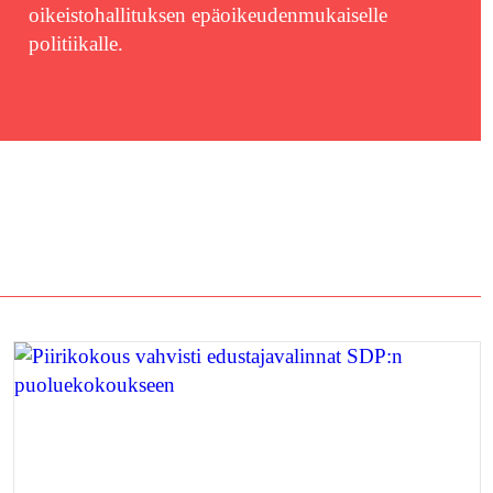
oikeistohallituksen epäoikeudenmukaiselle
politiikalle.