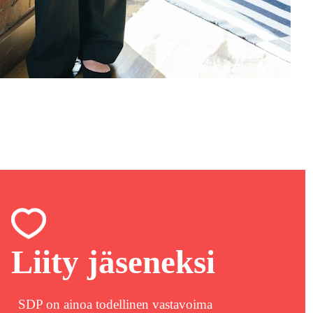
Liity jäseneksi
SDP on ainoa todellinen vastavoima