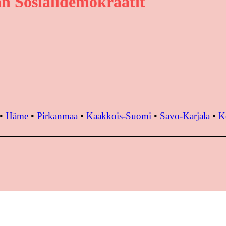
n Sosialidemokraatit
•
Häme
•
Pirkanmaa
•
Kaakkois-Suomi
•
Savo-Karjala
•
K