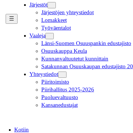
Järjestöt
Järjestöjen yhteystiedot
Lomakkeet
Työväentalot
Vaaleja
Länsi-Suomen Osuuspankin edustajisto
Osuuskauppa Keula
Kunnanvaltuutetut kunnittain
Satakunnan Osuuskaupan edustajisto 2
Yhteystiedot
Piiritoimisto
Piirihallitus 2025-2026
Puoluevaltuusto
Kansanedustajat
Kotiin