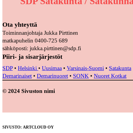
SDP Satakunta / Satakunna
Ota yhteyttä
Toiminnanjohtaja Jukka Pirttinen
matkapuhelin 0400-725 689
sähköposti: jukka.pirttinen@sdp.fi
Piiri- ja sisarjärjestöt
SDP
•
Helsinki
•
Uusimaa
•
Varsinais-Suomi
•
Satakunta
Demarinaiset
•
Demarinuoret
•
SONK
•
Nuoret Kotkat
© 2024 Sivuston nimi
SIVUSTO: ARTCLOUD OY