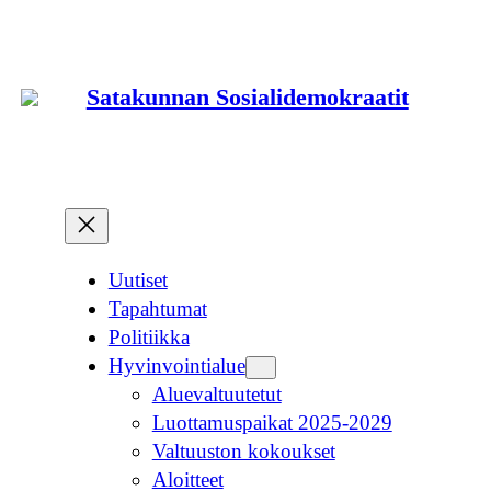
Siirry
sisältöön
Satakunnan Sosialidemokraatit
Uutiset
Tapahtumat
Politiikka
Hyvinvointialue
Aluevaltuutetut
Luottamuspaikat 2025-2029
Valtuuston kokoukset
Aloitteet