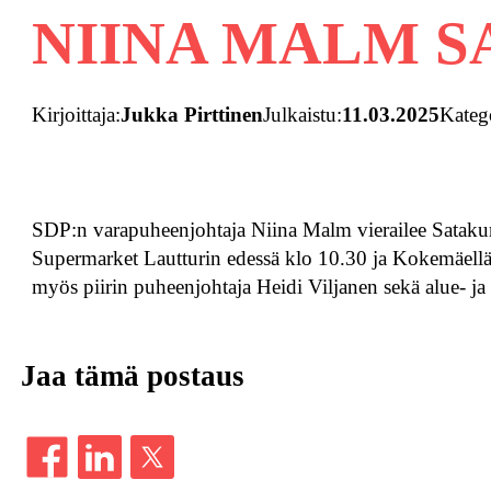
NIINA MALM SA
Kirjoittaja:
Jukka Pirttinen
Julkaistu:
11.03.2025
Kateg
SDP:n varapuheenjohtaja Niina Malm vierailee Satakunn
Supermarket Lautturin edessä klo 10.30 ja Kokemäellä
myös piirin puheenjohtaja Heidi Viljanen sekä alue- ja
Jaa tämä postaus