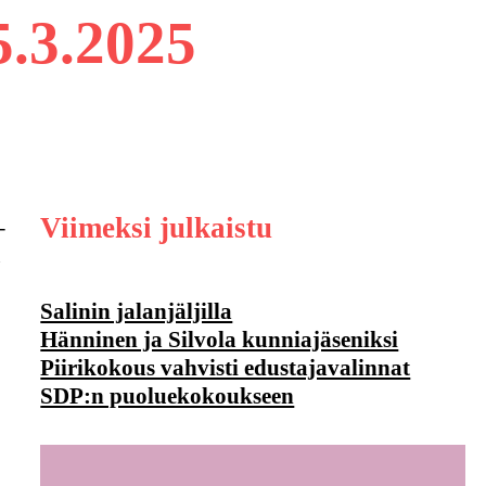
3.2025
Viimeksi julkaistu
-
a
Salinin jalanjäljilla
Hänninen ja Silvola kunniajäseniksi
Piirikokous vahvisti edustajavalinnat
SDP:n puoluekokoukseen