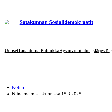
Siirry
sisältöön
Satakunnan Sosialidemokraatit
Uutiset
Tapahtumat
Politiikka
Hyvinvointialue
Järjestöt
Kotiin
Niina malm satakunnassa 15 3 2025