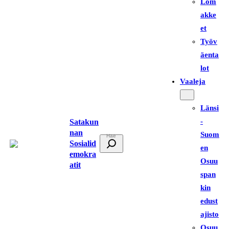
Lom
akke
et
Työv
äenta
lot
Vaaleja
Länsi
-
Satakun
nan
Suom
E
Sosialid
en
t
emokra
Osuu
atit
s
span
i
kin
edust
ajisto
Osuu