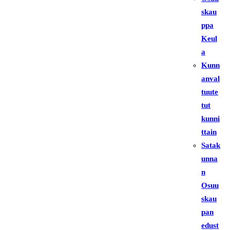
skau
ppa
Keul
a
Kunn
anval
tuute
tut
kunni
ttain
Satak
unna
n
Osuu
skau
pan
edust