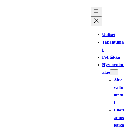
Siirry
sisältöön
Uutiset
Tapahtuma
t
Politiikka
Hyvinvointi
alue
Alue
valtu
utetu
t
Luott
amus
paika