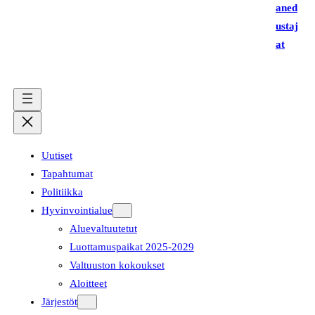
aned
ustaj
at
Uutiset
Tapahtumat
Politiikka
Hyvinvointialue
Aluevaltuutetut
Luottamuspaikat 2025-2029
Valtuuston kokoukset
Aloitteet
Järjestöt