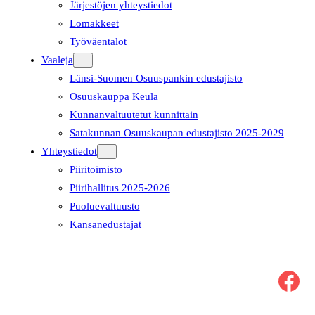
Järjestöjen yhteystiedot
Lomakkeet
Työväentalot
Vaaleja
Länsi-Suomen Osuuspankin edustajisto
Osuuskauppa Keula
Kunnanvaltuutetut kunnittain
Satakunnan Osuuskaupan edustajisto 2025-2029
Yhteystiedot
Piiritoimisto
Piirihallitus 2025-2026
Puoluevaltuusto
Kansanedustajat
Facebook