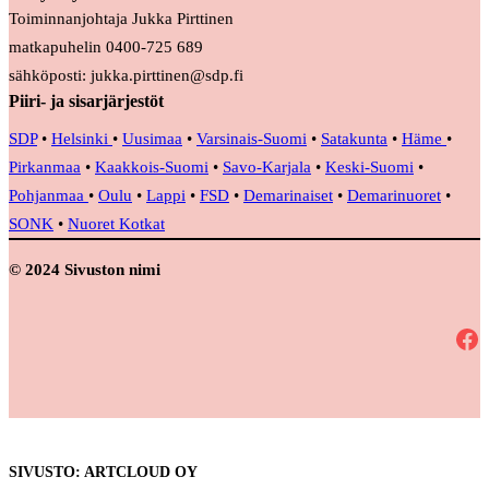
Toiminnanjohtaja Jukka Pirttinen
matkapuhelin 0400-725 689
sähköposti: jukka.pirttinen@sdp.fi
Piiri- ja sisarjärjestöt
SDP
•
Helsinki
•
Uusimaa
•
Varsinais-Suomi
•
Satakunta
•
Häme
•
Pirkanmaa
•
Kaakkois-Suomi
•
Savo-Karjala
•
Keski-Suomi
•
Pohjanmaa
•
Oulu
•
Lappi
•
FSD
•
Demarinaiset
•
Demarinuoret
•
SONK
•
Nuoret Kotkat
© 2024 Sivuston nimi
Facebook
SIVUSTO: ARTCLOUD OY