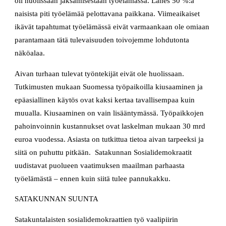
oli huolissaan jaksamisestaan työelämässä. Lähes 50 %:a
naisista piti työelämää pelottavana paikkana. Viimeaikaiset
ikävät tapahtumat työelämässä eivät varmaankaan ole omiaan
parantamaan tätä tulevaisuuden toivojemme lohdutonta
näköalaa.
Aivan turhaan tulevat työntekijät eivät ole huolissaan.
Tutkimusten mukaan Suomessa työpaikoilla kiusaaminen ja
epäasiallinen käytös ovat kaksi kertaa tavallisempaa kuin
muualla. Kiusaaminen on vain lisääntymässä. Työpaikkojen
pahoinvoinnin kustannukset ovat laskelman mukaan 30 mrd
euroa vuodessa. Asiasta on tutkittua tietoa aivan tarpeeksi ja
siitä on puhuttu pitkään. Satakunnan Sosialidemokraatit
uudistavat puolueen vaatimuksen maailman parhaasta
työelämästä – ennen kuin siitä tulee pannukakku.
SATAKUNNAN SUUNTA
Satakuntalaisten sosialidemokraattien työ vaalipiirin