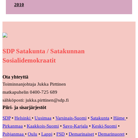
2010
SDP Satakunta / Satakunnan
Sosialidemokraatit
Ota yhteyttä
Toiminnanjohtaja Jukka Pirttinen
matkapuhelin 0400-725 689
sähköposti: jukka.pirttinen@sdp.fi
Piiri- ja sisarjärjestöt
SDP
•
Helsinki
•
Uusimaa
•
Varsinais-Suomi
•
Satakunta
•
Häme
•
Pirkanmaa
•
Kaakkois-Suomi
•
Savo-Karjala
•
Keski-Suomi
•
Pohjanmaa
•
Oulu
•
Lappi
•
FSD
•
Demarinaiset
•
Demarinuoret
•