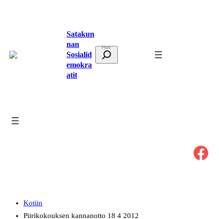
Siirry
sisältöön
Satakun
nan
E
Sosialid
t
emokra
atit
s
i
Facebook
Kotiin
Piirikokouksen kannanotto 18 4 2012