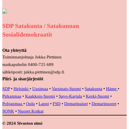
SDP Satakunta / Satakunnan
Sosialidemokraatit
Ota yhteyttä
Toiminnanjohtaja Jukka Pirttinen
matkapuhelin 0400-725 689
sähköposti: jukka.pirttinen@sdp.fi
Piiri- ja sisarjärjestöt
SDP
•
Helsinki
•
Uusimaa
•
Varsinais-Suomi
•
Satakunta
•
Häme
•
Pirkanmaa
•
Kaakkois-Suomi
•
Savo-Karjala
•
Keski-Suomi
•
Pohjanmaa
•
Oulu
•
Lappi
•
FSD
•
Demarinaiset
•
Demarinuoret
•
SONK
•
Nuoret Kotkat
© 2024 Sivuston nimi