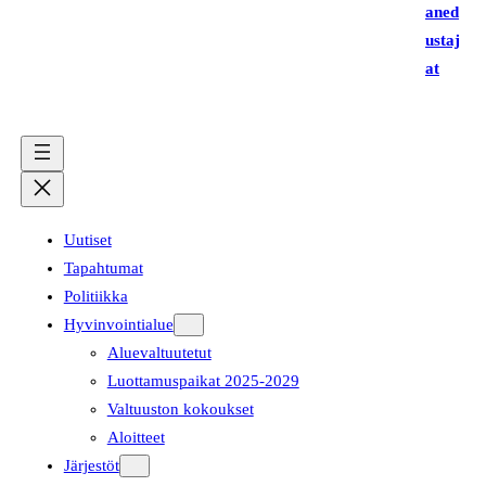
aned
ustaj
at
Uutiset
Tapahtumat
Politiikka
Hyvinvointialue
Aluevaltuutetut
Luottamuspaikat 2025-2029
Valtuuston kokoukset
Aloitteet
Järjestöt