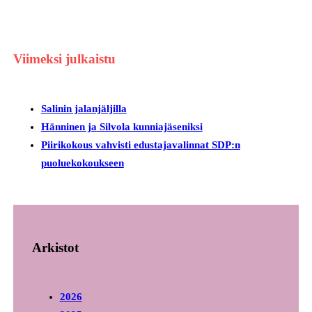
Viimeksi julkaistu
Salinin jalanjäljilla
Hänninen ja Silvola kunniajäseniksi
Piirikokous vahvisti edustajavalinnat SDP:n
puoluekokoukseen
Arkistot
2026