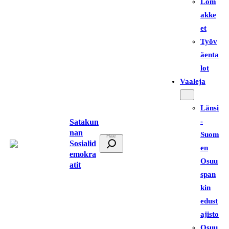
Lom
akke
et
Työv
äenta
lot
Vaaleja
Länsi
-
Satakun
nan
Suom
E
Sosialid
en
t
emokra
Osuu
atit
s
span
i
kin
edust
ajisto
Osuu