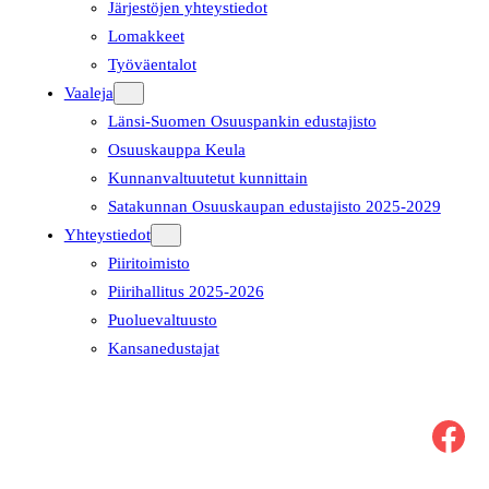
Järjestöjen yhteystiedot
Lomakkeet
Työväentalot
Vaaleja
Länsi-Suomen Osuuspankin edustajisto
Osuuskauppa Keula
Kunnanvaltuutetut kunnittain
Satakunnan Osuuskaupan edustajisto 2025-2029
Yhteystiedot
Piiritoimisto
Piirihallitus 2025-2026
Puoluevaltuusto
Kansanedustajat
Facebook