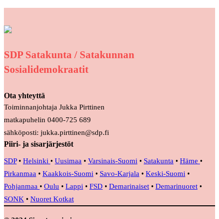
SDP Satakunta / Satakunnan
Sosialidemokraatit
Ota yhteyttä
Toiminnanjohtaja Jukka Pirttinen
matkapuhelin 0400-725 689
sähköposti: jukka.pirttinen@sdp.fi
Piiri- ja sisarjärjestöt
SDP
•
Helsinki
•
Uusimaa
•
Varsinais-Suomi
•
Satakunta
•
Häme
•
Pirkanmaa
•
Kaakkois-Suomi
•
Savo-Karjala
•
Keski-Suomi
•
Pohjanmaa
•
Oulu
•
Lappi
•
FSD
•
Demarinaiset
•
Demarinuoret
•
SONK
•
Nuoret Kotkat