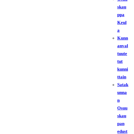
skau
ppa
Keul
a
Kunn
anval
tuute
tut
kunni
ttain
Satak
unna
n
Osuu
skau
pan
edust