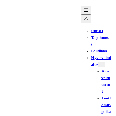
Siirry
sisältöön
Uutiset
Tapahtuma
t
Politiikka
Hyvinvointi
alue
Alue
valtu
utetu
t
Luott
amus
paika