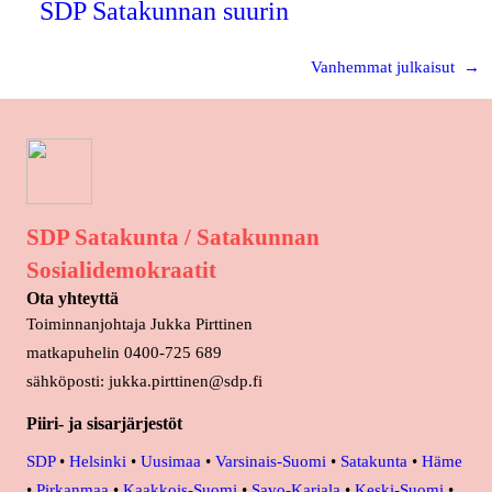
SDP Satakunnan suurin
Vanhemmat julkaisut
→
SDP Satakunta / Satakunnan
Sosialidemokraatit
Ota yhteyttä
Toiminnanjohtaja Jukka Pirttinen
matkapuhelin 0400-725 689
sähköposti: jukka.pirttinen@sdp.fi
Piiri- ja sisarjärjestöt
SDP
•
Helsinki
•
Uusimaa
•
Varsinais-Suomi
•
Satakunta
•
Häme
•
Pirkanmaa
•
Kaakkois-Suomi
•
Savo-Karjala
•
Keski-Suomi
•