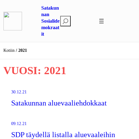
Siirry
Satakun
sisältöön
nan
E
Sosialide
mokraat
t
it
s
i
Kotiin
2021
VUOSI:
2021
30.12.21
Satakunnan aluevaaliehdokkaat
09.12.21
SDP täydellä listalla aluevaaleihin