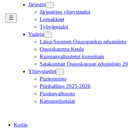
Järjestöt
Järjestöjen yhteystiedot
Lomakkeet
Työväentalot
Vaaleja
Länsi-Suomen Osuuspankin edustajisto
Osuuskauppa Keula
Kunnanvaltuutetut kunnittain
Satakunnan Osuuskaupan edustajisto 2
Yhteystiedot
Piiritoimisto
Piirihallitus 2025-2026
Puoluevaltuusto
Kansanedustajat
Kotiin