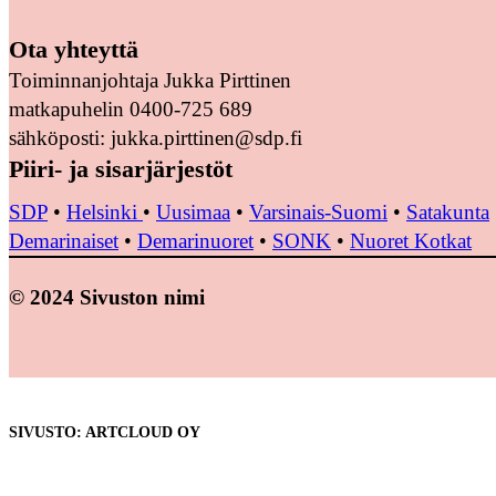
Ota yhteyttä
Toiminnanjohtaja Jukka Pirttinen
matkapuhelin 0400-725 689
sähköposti: jukka.pirttinen@sdp.fi
Piiri- ja sisarjärjestöt
SDP
•
Helsinki
•
Uusimaa
•
Varsinais-Suomi
•
Satakunta
Demarinaiset
•
Demarinuoret
•
SONK
•
Nuoret Kotkat
© 2024 Sivuston nimi
SIVUSTO: ARTCLOUD OY