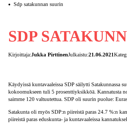
Sdp satakunnan suurin
SDP SATAKUNN
Kirjoittaja:
Jukka Pirttinen
Julkaistu:
21.06.2021
Kateg
Käydyissä kuntavaaleissa SDP säilytti Satakunnassa su
kokoomukseen tuli 5 prosenttiyksikköä. Kannatusta nos
saimme 120 valtuutettua. SDP oli suurin puolue: Eurass
Satakunta oli myös SDP:n piireistä paras 24.7 %:n kan
piireistä paras eduskunta- ja kuntavaaleissa kannatuksel