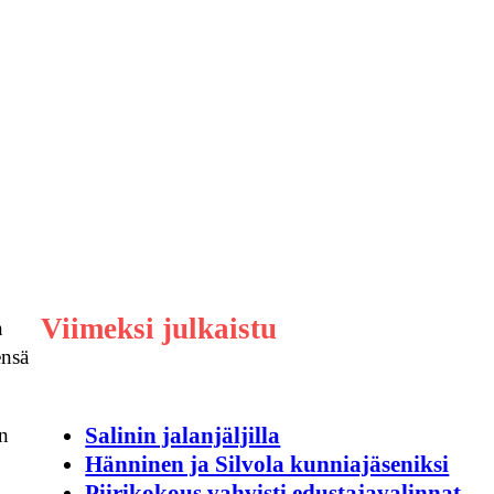
Viimeksi julkaistu
n
ensä
Salinin jalanjäljilla
:n
Hänninen ja Silvola kunniajäseniksi
Piirikokous vahvisti edustajavalinnat