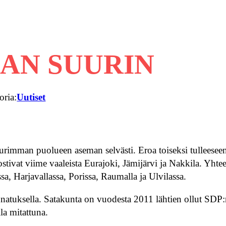
AN SUURIN
oria:
Uutiset
urimman puolueen aseman selvästi. Eroa toiseksi tulleesee
tivat viime vaaleista Eurajoki, Jämijärvi ja Nakkila. Yhte
a, Harjavallassa, Porissa, Raumalla ja Ulvilassa.
natuksella. Satakunta on vuodesta 2011 lähtien ollut SDP
la mitattuna.