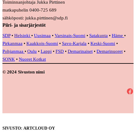
Toiminnanjohtaja Jukka Pirttinen
matkapuhelin 0400-725 689
sähköposti: jukka.pirttinen@sdp.fi
Piiri- ja sisarjärjestöt
SDP
•
Helsinki
•
Uusimaa
•
Varsinais-Suomi
•
Satakunta
•
Häme
•
Pirkanmaa
•
Kaakkois-Suomi
•
Savo-Karjala
•
Keski-Suomi
•
Pohjanmaa
•
Oulu
•
Lappi
•
FSD
•
Demarinaiset
•
Demarinuoret
•
SONK
•
Nuoret Kotkat
© 2024 Sivuston nimi
Facebook
SIVUSTO: ARTCLOUD OY