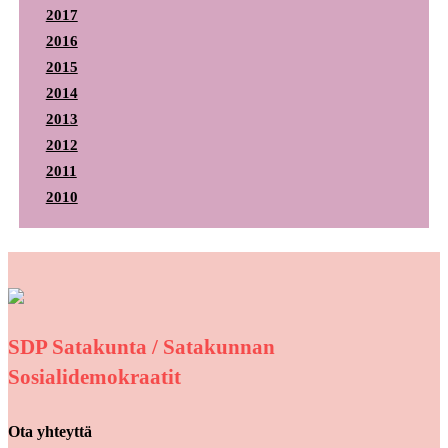
2017
2016
2015
2014
2013
2012
2011
2010
SDP Satakunta / Satakunnan
Sosialidemokraatit
Ota yhteyttä