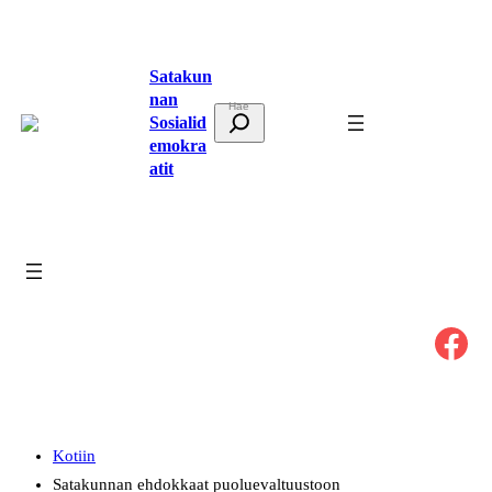
Siirry
sisältöön
Satakun
nan
E
Sosialid
t
emokra
atit
s
i
Facebook
Kotiin
Satakunnan ehdokkaat puoluevaltuustoon