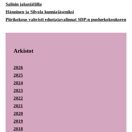
Salinin jalanjäljilla
Hänninen ja Silvola kunniajäseniksi
Piirikokous vahvisti edustajavalinnat SDP:n puoluekokoukseen
Arkistot
2026
2025
2024
2023
2022
2021
2020
2019
2018