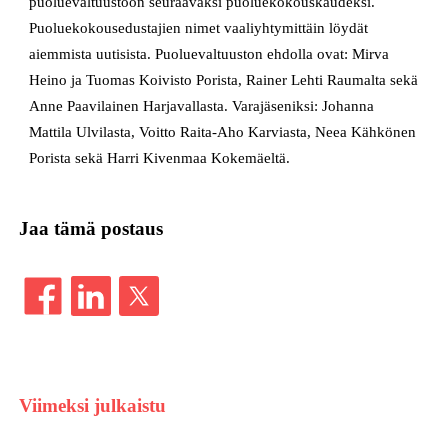
puoluevaltuustoon seuraavaksi puoluekokouskaudeksi.
Puoluekokousedustajien nimet vaaliyhtymittäin löydät
aiemmista uutisista. Puoluevaltuuston ehdolla ovat: Mirva
Heino ja Tuomas Koivisto Porista, Rainer Lehti Raumalta sekä
Anne Paavilainen Harjavallasta. Varajäseniksi: Johanna
Mattila Ulvilasta, Voitto Raita-Aho Karviasta, Neea Kähkönen
Porista sekä Harri Kivenmaa Kokemäeltä.
Jaa tämä postaus
Viimeksi julkaistu