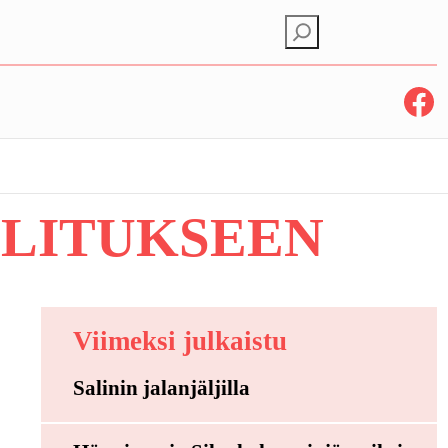
E
t
s
Facebook
i
LITUKSEEN
Viimeksi julkaistu
Salinin jalanjäljilla