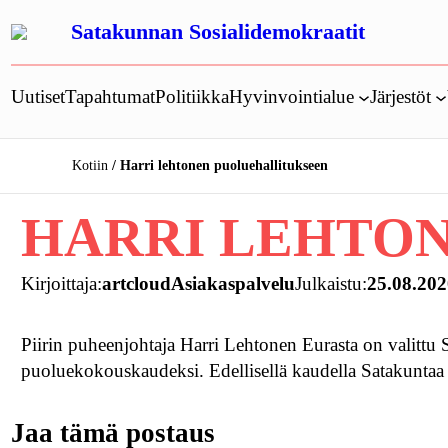
Siirry
Satakunnan Sosialidemokraatit
sisältöön
Uutiset
Tapahtumat
Politiikka
Hyvinvointialue
Järjestöt
Kotiin
Harri lehtonen puoluehallitukseen
HARRI LEHTO
Kirjoittaja:
artcloudAsiakaspalvelu
Julkaistu:
25.08.20
Piirin puheenjohtaja Harri Lehtonen Eurasta on valittu
puoluekokouskaudeksi. Edellisellä kaudella Satakuntaa 
Jaa tämä postaus