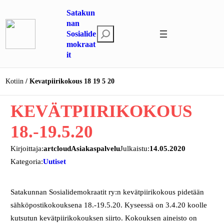
Siirry
Satakun
sisältöön
nan
E
Sosialide
mokraat
t
it
s
i
Kotiin
Kevatpiirikokous 18 19 5 20
KEVÄTPIIRIKOKOUS
18.-19.5.20
Kirjoittaja:
artcloudAsiakaspalvelu
Julkaistu:
14.05.2020
Kategoria:
Uutiset
Satakunnan Sosialidemokraatit ry:n kevätpiirikokous pidetään
sähköpostikokouksena 18.-19.5.20. Kyseessä on 3.4.20 koolle
kutsutun kevätpiirikokouksen siirto. Kokouksen aineisto on