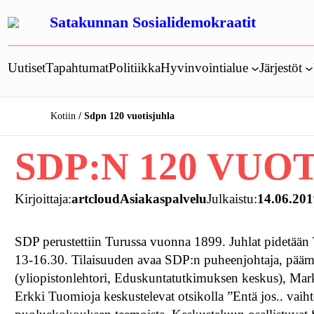
Siirry
Satakunnan Sosialidemokraatit
sisältöön
Uutiset
Tapahtumat
Politiikka
Hyvinvointialue
Järjestöt
Kotiin
Sdpn 120 vuotisjuhla
SDP:N 120 VUO
Kirjoittaja:
artcloudAsiakaspalvelu
Julkaistu:
14.06.20
SDP perustettiin Turussa vuonna 1899. Juhlat pidetään 
13-16.30. Tilaisuuden avaa SDP:n puheenjohtaja, päämi
(yliopistonlehtori, Eduskuntatutkimuksen keskus), Mark
Erkki Tuomioja keskustelevat otsikolla ”Entä jos.. vaih