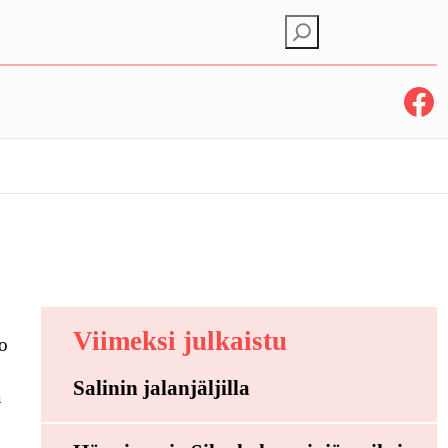
E
t
s
Facebook
i
Viimeksi julkaistu
lo
Salinin jalanjäljilla
ä