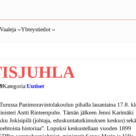
Vaaleja
Yhteystiedot
TISJUHLA
19
Kategoria:
Uutiset
Turussa Panimoravintolakoulun pihalla lauantaina 17.8. k
nisteri Antti Rinteenpuhe. Tämän jälkeen Jenni Karimäki
ku Jokisipilä (johtaja, eduskuntatutkimuksen keskus) sek
toehtoista historiaa”. Lopuksi keskustellaan vuoden 1899