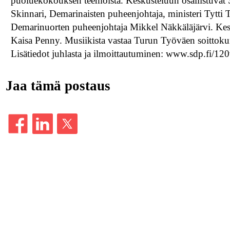
puoluekokouksen teemoista. Keskusteluun osallistuvat S
Skinnari, Demarinaisten puheenjohtaja, ministeri Tytt
Demarinuorten puheenjohtaja Mikkel Näkkäläjärvi. Kesk
Kaisa Penny. Musiikista vastaa Turun Työväen soittoku
Lisätiedot juhlasta ja ilmoittautuminen: www.sdp.fi/12
Jaa tämä postaus