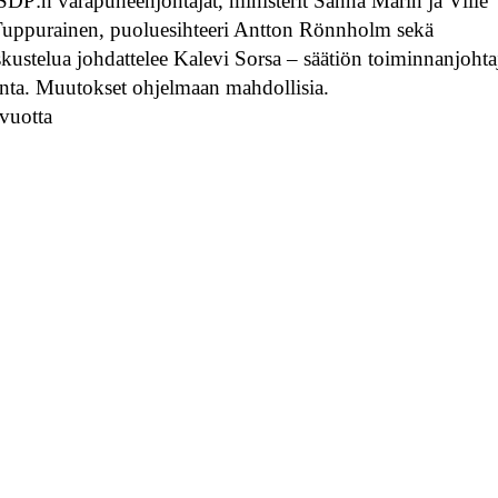
DP:n varapuheenjohtajat, ministerit Sanna Marin ja Ville
i Tuppurainen, puoluesihteeri Antton Rönnholm sekä
ustelua johdattelee Kalevi Sorsa – säätiön toiminnanjohta
nta. Muutokset ohjelmaan mahdollisia.
0vuotta