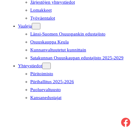
Järjestöjen yhteystiedot
Lomakkeet
Työväentalot
Vaaleja
Länsi-Suomen Osuuspankin edustajisto
Osuuskauppa Keula
Kunnanvaltuutetut kunnittain
Satakunnan Osuuskaupan edustajisto 2025-2029
Yhteystiedot
Piiritoimisto
Piirihallitus 2025-2026
Puoluevaltuusto
Kansanedustajat
Facebook