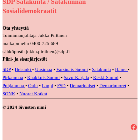
SDP Satakunta / Satakunnan
Sosialidemokraatit
Ota yhteyttä
Toiminnanjohtaja Jukka Pirttinen
matkapuhelin 0400-725 689
sähköposti: jukka.pirttinen@sdp.fi
Piiri- ja sisarjärjestöt
SDP
•
Helsinki
•
Uusimaa
•
Varsinais-Suomi
•
Satakunta
•
Häme
•
Pirkanmaa
•
Kaakkois-Suomi
•
Savo-Karjala
•
Keski-Suomi
•
Pohjanmaa
•
Oulu
•
Lappi
•
FSD
•
Demarinaiset
•
Demarinuoret
•
SONK
•
Nuoret Kotkat
© 2024 Sivuston nimi
Facebook