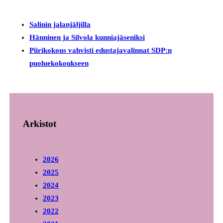
Salinin jalanjäljilla
Hänninen ja Silvola kunniajäseniksi
Piirikokous vahvisti edustajavalinnat SDP:n
puoluekokoukseen
Arkistot
2026
2025
2024
2023
2022