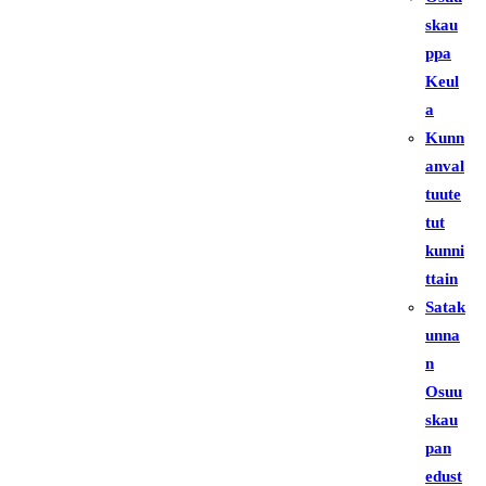
skau
ppa
Keul
a
Kunn
anval
tuute
tut
kunni
ttain
Satak
unna
n
Osuu
skau
pan
edust