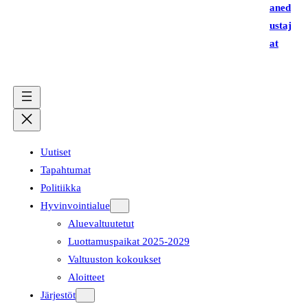
aned
ustaj
at
Uutiset
Tapahtumat
Politiikka
Hyvinvointialue
Aluevaltuutetut
Luottamuspaikat 2025-2029
Valtuuston kokoukset
Aloitteet
Järjestöt