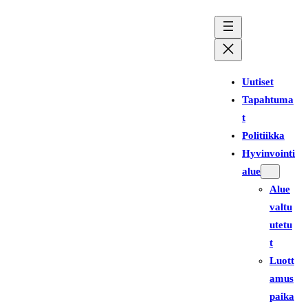
Siirry
sisältöön
Uutiset
Tapahtuma
t
Politiikka
Hyvinvointi
alue
Alue
valtu
utetu
t
Luott
amus
paika