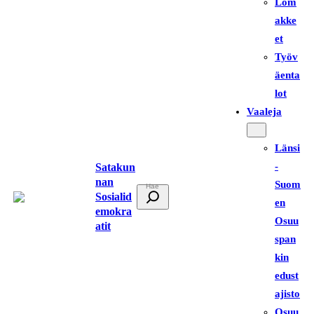
Lom
akke
et
Työv
äenta
lot
Vaaleja
Länsi
-
Satakun
nan
Suom
E
Sosialid
en
t
emokra
Osuu
atit
s
span
i
kin
edust
ajisto
Osuu