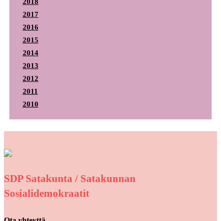
2018
2017
2016
2015
2014
2013
2012
2011
2010
SDP Satakunta / Satakunnan
Sosialidemokraatit
Ota yhteyttä