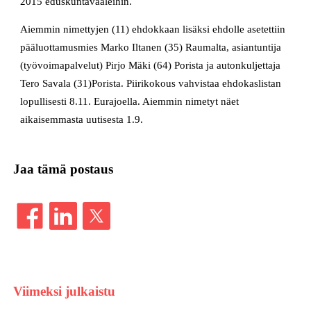
2015 eduskuntavaaleihin.
Aiemmin nimettyjen (11) ehdokkaan lisäksi ehdolle asetettiin
pääluottamusmies Marko Iltanen (35) Raumalta, asiantuntija
(työvoimapalvelut) Pirjo Mäki (64) Porista ja autonkuljettaja
Tero Savala (31)Porista. Piirikokous vahvistaa ehdokaslistan
lopullisesti 8.11. Eurajoella. Aiemmin nimetyt näet
aikaisemmasta uutisesta 1.9.
Jaa tämä postaus
Viimeksi julkaistu