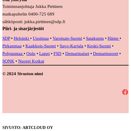
Toiminnanjohtaja Jukka Pirttinen
matkapuhelin 0400-725 689
sähköposti: jukka.pirttinen@sdp.fi
Piiri- ja sisarjärjestöt
SDP
•
Helsinki
•
Uusimaa
•
Varsinais-Suomi
•
Satakunta
•
Häme
•
Pirkanmaa
•
Kaakkois-Suomi
•
Savo-Karjala
•
Keski-Suomi
•
Pohjanmaa
•
Oulu
•
Lappi
•
FSD
•
Demarinaiset
•
Demarinuoret
•
SONK
•
Nuoret Kotkat
© 2024 Sivuston nimi
Facebook
SIVUSTO: ARTCLOUD OY