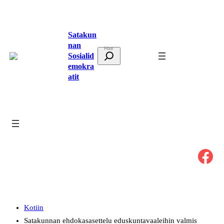
Siirry
sisältöön
Satakun
nan
E
Sosialid
t
emokra
atit
s
i
Facebook
Kotiin
Satakunnan ehdokasasettelu eduskuntavaaleihin valmis