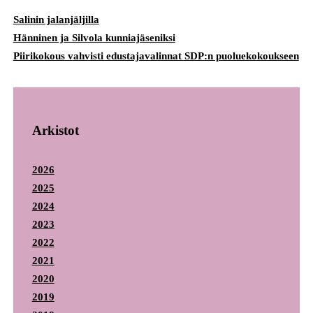
Salinin jalanjäljilla
Hänninen ja Silvola kunniajäseniksi
Piirikokous vahvisti edustajavalinnat SDP:n puoluekokoukseen
Arkistot
2026
2025
2024
2023
2022
2021
2020
2019