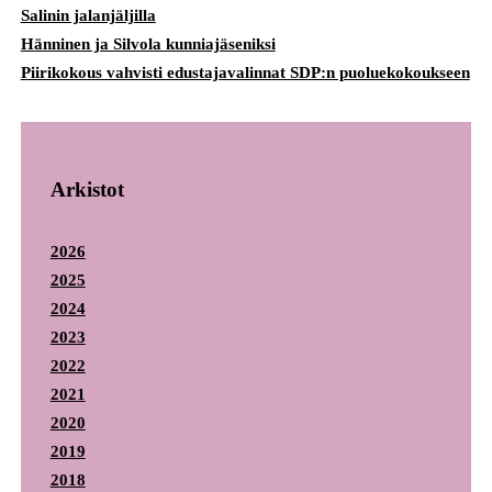
Salinin jalanjäljilla
Hänninen ja Silvola kunniajäseniksi
Piirikokous vahvisti edustajavalinnat SDP:n puoluekokoukseen
Arkistot
2026
2025
2024
2023
2022
2021
2020
2019
2018