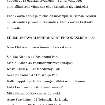
vuoden 2019 eduskuntavaaleihin ja antoi valtuudet
piirihallitukselle viimeisen ehdokaspaikan täyttämiseksi
Ehdokkaista naisia ja miehiä on molempia seitsemän. Nuorin
on 24-vuotias ja vanhin 76-vuotias. Ehdokkaiden keski-ikä
46 vuotta.
EDUSKUNTAVAALIEHDOKKAAT EHDOKASLISTALLE:
Nimi Ehdokasnumero Ammatti Paikkakunta
Sinikka Alenius 44 Sosionomi Pori
Marko Iltanen 45 Pääluottamusmies Eurajoki
Krista Kiuru 46 Kansanedustaja Pori
Neea Kähkönen 47 Opiskelija Pori
Kalle Leppikorpi 48 Kaupunginhallituksen pj. Rauma
Jyrki Levonen 49 Pääluottamusmies Pori
Mika Nurmi 50 Kirvesmies Eurajoki
Anne Paavilainen 51 Toimitsija Harjavalta