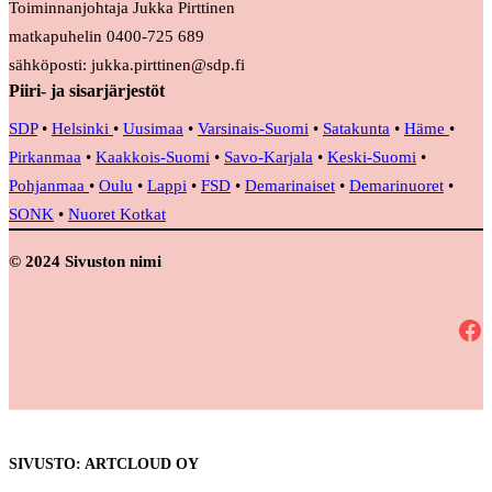
Toiminnanjohtaja Jukka Pirttinen
matkapuhelin 0400-725 689
sähköposti: jukka.pirttinen@sdp.fi
Piiri- ja sisarjärjestöt
SDP
•
Helsinki
•
Uusimaa
•
Varsinais-Suomi
•
Satakunta
•
Häme
•
Pirkanmaa
•
Kaakkois-Suomi
•
Savo-Karjala
•
Keski-Suomi
•
Pohjanmaa
•
Oulu
•
Lappi
•
FSD
•
Demarinaiset
•
Demarinuoret
•
SONK
•
Nuoret Kotkat
© 2024 Sivuston nimi
Facebook
SIVUSTO: ARTCLOUD OY