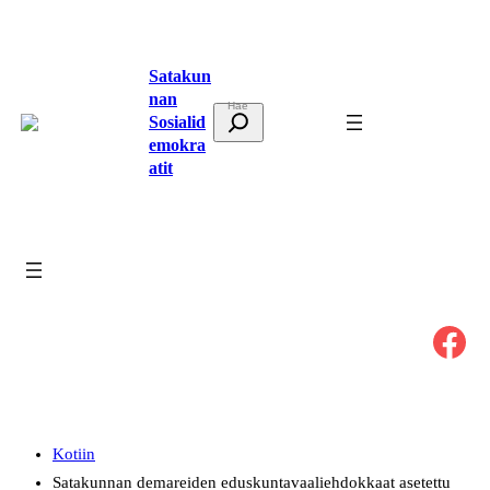
Siirry
sisältöön
Satakun
nan
E
Sosialid
t
emokra
atit
s
i
Facebook
Kotiin
Satakunnan demareiden eduskuntavaaliehdokkaat asetettu