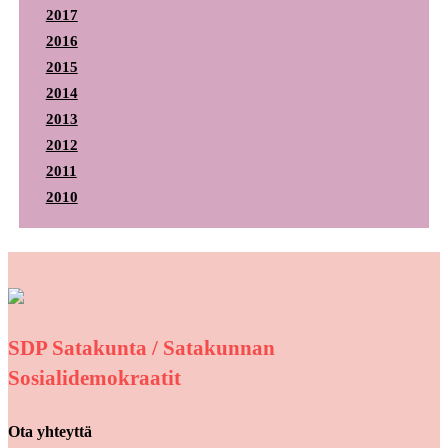
2017
2016
2015
2014
2013
2012
2011
2010
SDP Satakunta / Satakunnan
Sosialidemokraatit
Ota yhteyttä