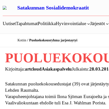
Siirry
Satakunnan Sosialidemokraatit
sisältöön
Uutiset
Tapahtumat
Politiikka
Hyvinvointialue
Järjestöt
Kotiin
Puoluekokousryhma jarjestaytyi
PUOLUEKOKOU
Kirjoittaja:
artcloudAsiakaspalvelu
Julkaistu:
28.03.20
Satakunnan puoluekokousedustajat (39) ovat järjestäy
Lehden Raumalta.
Varapuheenjohtajana toimii Ilona Sjöman Eurajoelta ja s
Vaalivaliokuntaan ehdolle tuli Esa J. Wahlman Porista.