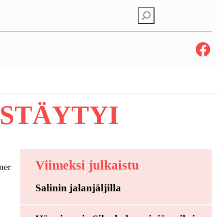
E
t
s
Facebook
i
STÄYTYI
Viimeksi julkaistu
ner
Salinin jalanjäljilla