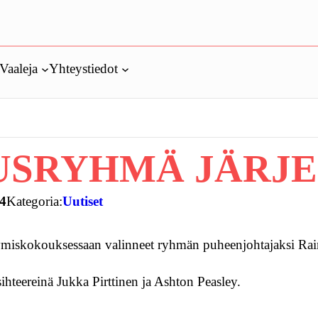
Vaaleja
Yhteystiedot
SRYHMÄ JÄRJE
14
Kategoria:
Uutiset
tymiskokouksessaan valinneet ryhmän puheenjohtajaksi Rai
ihteereinä Jukka Pirttinen ja Ashton Peasley.