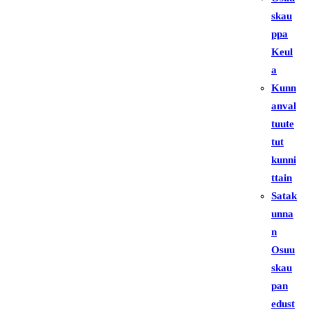
skau
ppa
Keul
a
Kunn
anval
tuute
tut
kunni
ttain
Satak
unna
n
Osuu
skau
pan
edust