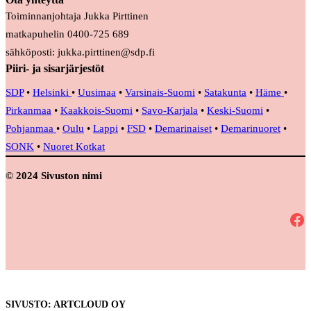
Toiminnanjohtaja Jukka Pirttinen
matkapuhelin 0400-725 689
sähköposti: jukka.pirttinen@sdp.fi
Piiri- ja sisarjärjestöt
SDP
•
Helsinki
•
Uusimaa
•
Varsinais-Suomi
•
Satakunta
•
Häme
•
Pirkanmaa
•
Kaakkois-Suomi
•
Savo-Karjala
•
Keski-Suomi
•
Pohjanmaa
•
Oulu
•
Lappi
•
FSD
•
Demarinaiset
•
Demarinuoret
•
SONK
•
Nuoret Kotkat
© 2024 Sivuston nimi
Facebook
SIVUSTO: ARTCLOUD OY