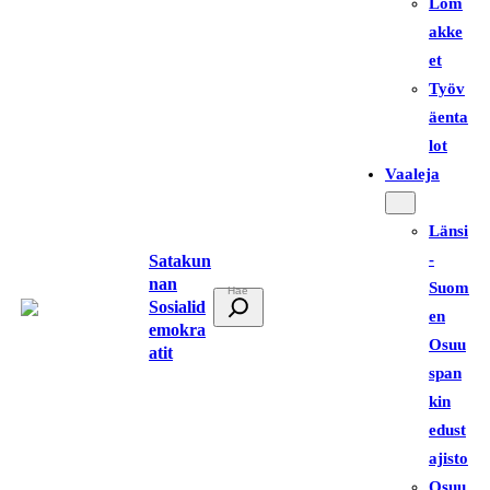
Lom
akke
et
Työv
äenta
lot
Vaaleja
Länsi
-
Satakun
nan
Suom
E
Sosialid
en
t
emokra
Osuu
atit
s
span
i
kin
edust
ajisto
Osuu