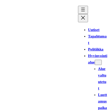
Siirry
sisältöön
Uutiset
Tapahtuma
t
Politiikka
Hyvinvointi
alue
Alue
valtu
utetu
t
Luott
amus
paika