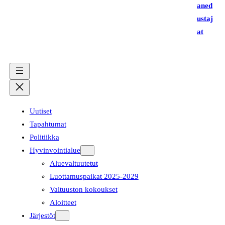
aned
ustaj
at
Uutiset
Tapahtumat
Politiikka
Hyvinvointialue
Aluevaltuutetut
Luottamuspaikat 2025-2029
Valtuuston kokoukset
Aloitteet
Järjestöt