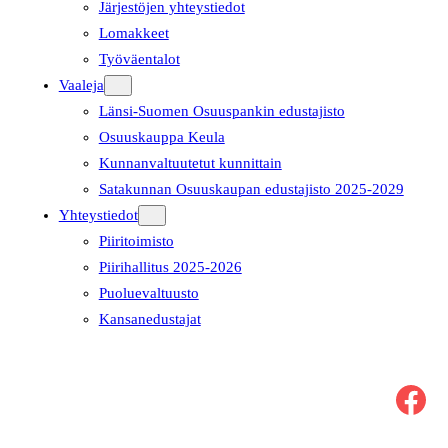
Järjestöjen yhteystiedot
Lomakkeet
Työväentalot
Vaaleja
Länsi-Suomen Osuuspankin edustajisto
Osuuskauppa Keula
Kunnanvaltuutetut kunnittain
Satakunnan Osuuskaupan edustajisto 2025-2029
Yhteystiedot
Piiritoimisto
Piirihallitus 2025-2026
Puoluevaltuusto
Kansanedustajat
Facebook