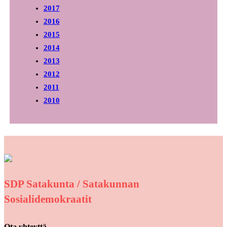
2017
2016
2015
2014
2013
2012
2011
2010
SDP Satakunta / Satakunnan
Sosialidemokraatit
Ota yhteyttä