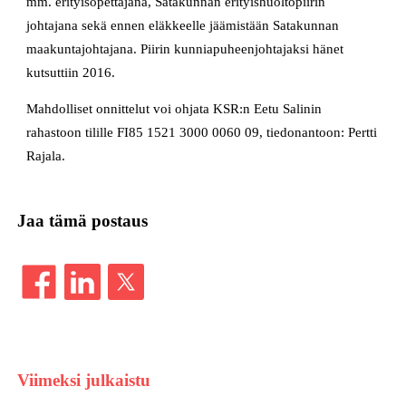
mm. erityisopettajana, Satakunnan erityishuoltopiirin
johtajana sekä ennen eläkkeelle jäämistään Satakunnan
maakuntajohtajana. Piirin kunniapuheenjohtajaksi hänet
kutsuttiin 2016.
Mahdolliset onnittelut voi ohjata KSR:n Eetu Salinin
rahastoon tilille FI85 1521 3000 0060 09, tiedonantoon: Pertti
Rajala.
Jaa tämä postaus
Viimeksi julkaistu