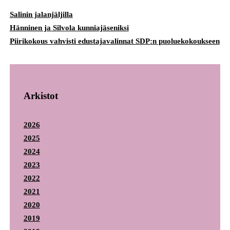
Salinin jalanjäljilla
Hänninen ja Silvola kunniajäseniksi
Piirikokous vahvisti edustajavalinnat SDP:n puoluekokoukseen
Arkistot
2026
2025
2024
2023
2022
2021
2020
2019