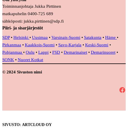
Toiminnanjohtaja Jukka Pirttinen
matkapuhelin 0400-725 689
sähköposti: jukka.pirttinen@sdp.fi
Piiri- ja sisarjärjestöt
SDP
•
Helsinki
•
Uusimaa
•
Varsinais-Suomi
•
Satakunta
•
Häme
•
Pirkanmaa
•
Kaakkois-Suomi
•
Savo-Karjala
•
Keski-Suomi
•
Pohjanmaa
•
Oulu
•
Lappi
•
FSD
•
Demarinaiset
•
Demarinuoret
•
SONK
•
Nuoret Kotkat
© 2024 Sivuston nimi
Facebook
SIVUSTO: ARTCLOUD OY