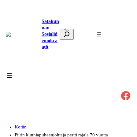
Siirry
sisältöön
Satakun
nan
E
Sosialid
t
emokra
atit
s
i
Facebook
Kotiin
Piirin kunniapuheenjohtaja pertti rajala 70 vuotta