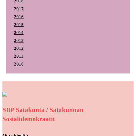
2018
2017
2016
2015
2014
2013
2012
2011
2010
SDP Satakunta / Satakunnan
Sosialidemokraatit
Ota yhteyttä