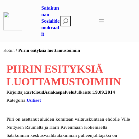
Siirry
Satakun
sisältöön
nan
E
Sosialide
mokraat
t
it
s
i
Kotiin
Piirin esityksia luottamustoimiin
PIIRIN ESITYKSIÄ
LUOTTAMUSTOIMIIN
Kirjoittaja:
artcloudAsiakaspalvelu
Julkaistu:
19.09.2014
Kategoria:
Uutiset
Piiri on asettanut aluiden komitean valtuuskuntaan ehdolle Ville
Niittysen Raumalta ja Harri Kivenmaan Kokemäeltä.
Satakunnan keskusvaalilautakunnan puheenjohtajaksi on