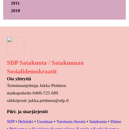
2011
2010
SDP Satakunta / Satakunnan
Sosialidemokraatit
Ota yhteyttä
Toiminnanjohtaja Jukka Pirttinen
matkapuhelin 0400-725 689
sähköposti: jukka.pirttinen@sdp.fi
Piiri- ja sisarjärjestöt
SDP
•
Helsinki
•
Uusimaa
•
Varsinais-Suomi
•
Satakunta
•
Häme