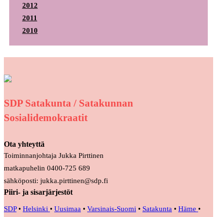
2012
2011
2010
SDP Satakunta / Satakunnan
Sosialidemokraatit
Ota yhteyttä
Toiminnanjohtaja Jukka Pirttinen
matkapuhelin 0400-725 689
sähköposti: jukka.pirttinen@sdp.fi
Piiri- ja sisarjärjestöt
SDP
•
Helsinki
•
Uusimaa
•
Varsinais-Suomi
•
Satakunta
•
Häme
•