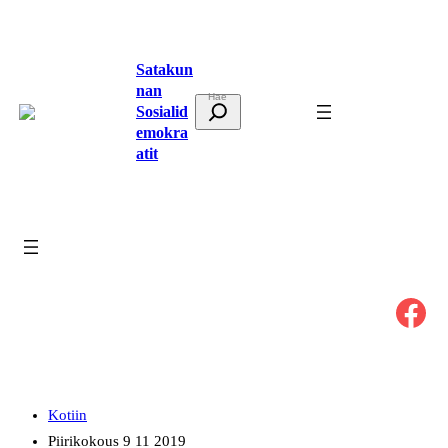
Siirry
sisältöön
Satakun
nan
E
Sosialid
t
emokra
atit
s
i
Facebook
Kotiin
Piirikokous 9 11 2019