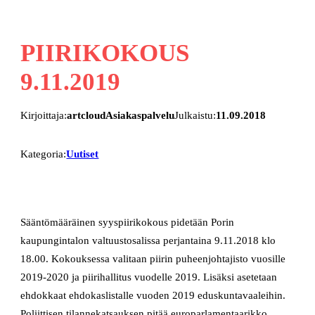
PIIRIKOKOUS
9.11.2019
Kirjoittaja:
artcloudAsiakaspalvelu
Julkaistu:
11.09.2018
Kategoria:
Uutiset
Sääntömääräinen syyspiirikokous pidetään Porin
kaupungintalon valtuustosalissa perjantaina 9.11.2018 klo
18.00. Kokouksessa valitaan piirin puheenjohtajisto vuosille
2019-2020 ja piirihallitus vuodelle 2019. Lisäksi asetetaan
ehdokkaat ehdokaslistalle vuoden 2019 eduskuntavaaleihin.
Poliittisen tilannekatsauksen pitää europarlamentaarikko