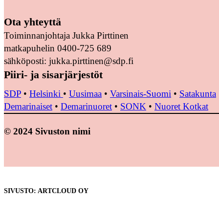
Ota yhteyttä
Toiminnanjohtaja Jukka Pirttinen
matkapuhelin 0400-725 689
sähköposti: jukka.pirttinen@sdp.fi
Piiri- ja sisarjärjestöt
SDP
•
Helsinki
•
Uusimaa
•
Varsinais-Suomi
•
Satakunta
Demarinaiset
•
Demarinuoret
•
SONK
•
Nuoret Kotkat
© 2024 Sivuston nimi
SIVUSTO: ARTCLOUD OY