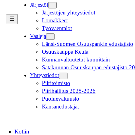
Järjestöt
Järjestöjen yhteystiedot
Lomakkeet
Työväentalot
Vaaleja
Länsi-Suomen Osuuspankin edustajisto
Osuuskauppa Keula
Kunnanvaltuutetut kunnittain
Satakunnan Osuuskaupan edustajisto 2
Yhteystiedot
Piiritoimisto
Piirihallitus 2025-2026
Puoluevaltuusto
Kansanedustajat
Kotiin