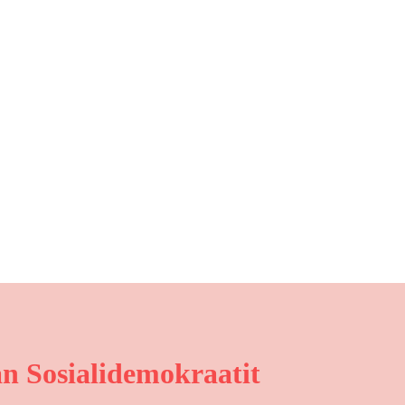
n Sosialidemokraatit