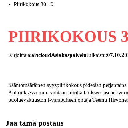
Piirikokous 30 10
PIIRIKOKOUS 30
Kirjoittaja:
artcloudAsiakaspalvelu
Julkaistu:
07.10.20
Sääntömääräinen syyspiirikokous pidetään perjantaina 
Kokouksessa mm. valitaan piirihallituksen jäsenet vuod
puoluevaltuuston I-varapuheenjohtaja Teemu Hirvone
Jaa tämä postaus