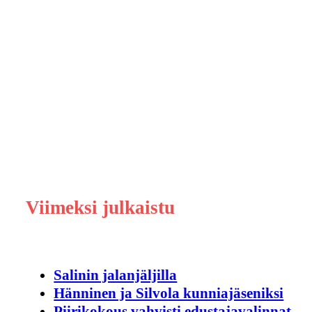
Viimeksi julkaistu
Salinin jalanjäljilla
Hänninen ja Silvola kunniajäseniksi
Piirikokous vahvisti edustajavalinnat