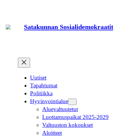
Siirry
sisältöön
Satakunnan Sosialidemokraatit
Uutiset
Tapahtumat
Politiikka
Hyvinvointialue
Aluevaltuutetut
Luottamuspaikat 2025-2029
Valtuuston kokoukset
Aloitteet