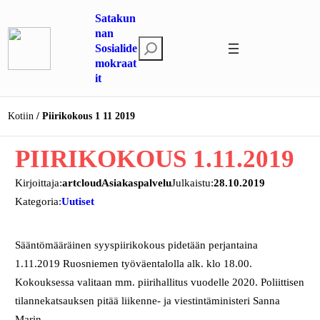
Siirry
Satakun
sisältöön
nan
E
Sosialide
mokraat
t
it
s
i
Kotiin
Piirikokous 1 11 2019
PIIRIKOKOUS 1.11.2019
Kirjoittaja:
artcloudAsiakaspalvelu
Julkaistu:
28.10.2019
Kategoria:
Uutiset
Sääntömääräinen syyspiirikokous pidetään perjantaina
1.11.2019 Ruosniemen työväentalolla alk. klo 18.00.
Kokouksessa valitaan mm. piirihallitus vuodelle 2020. Poliittisen
tilannekatsauksen pitää liikenne- ja viestintäministeri Sanna
Marin.