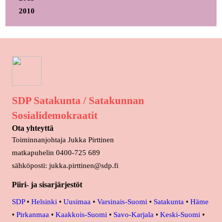
2010
SDP Satakunta / Satakunnan
Sosialidemokraatit
Ota yhteyttä
Toiminnanjohtaja Jukka Pirttinen
matkapuhelin 0400-725 689
sähköposti: jukka.pirttinen@sdp.fi
Piiri- ja sisarjärjestöt
SDP
•
Helsinki
•
Uusimaa
•
Varsinais-Suomi
•
Satakunta
•
Häme
•
Pirkanmaa
•
Kaakkois-Suomi
•
Savo-Karjala
•
Keski-Suomi
•