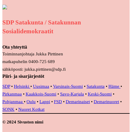
SDP Satakunta / Satakunnan
Sosialidemokraatit
Ota yhteyttä
Toiminnanjohtaja Jukka Pirttinen
matkapuhelin 0400-725 689
sähköposti: jukka.pirttinen@sdp.fi
Piiri- ja sisarjärjestöt
SDP
•
Helsinki
•
Uusimaa
•
Varsinais-Suomi
•
Satakunta
•
Häme
•
Pirkanmaa
•
Kaakkois-Suomi
•
Savo-Karjala
•
Keski-Suomi
•
Pohjanmaa
•
Oulu
•
Lappi
•
FSD
•
Demarinaiset
•
Demarinuoret
•
SONK
•
Nuoret Kotkat
© 2024 Sivuston nimi