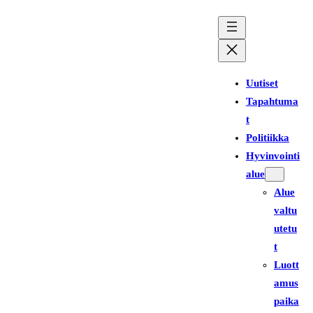
Siirry
sisältöön
Uutiset
Tapahtuma
t
Politiikka
Hyvinvointi
alue
Alue
valtu
utetu
t
Luott
amus
paika