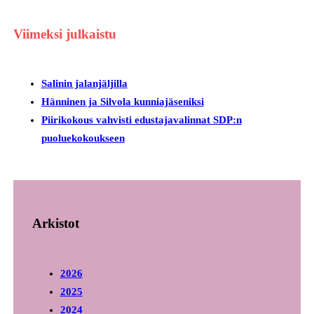
Viimeksi julkaistu
Salinin jalanjäljilla
Hänninen ja Silvola kunniajäseniksi
Piirikokous vahvisti edustajavalinnat SDP:n
puoluekokoukseen
Arkistot
2026
2025
2024