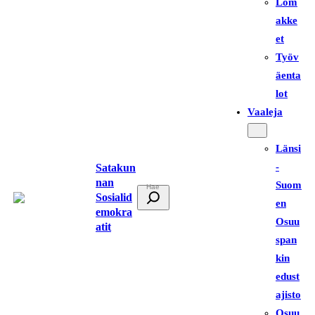
Lom
akke
et
Työv
äenta
lot
Vaaleja
Länsi
-
Satakun
nan
Suom
E
Sosialid
en
t
emokra
Osuu
atit
s
span
i
kin
edust
ajisto
Osuu