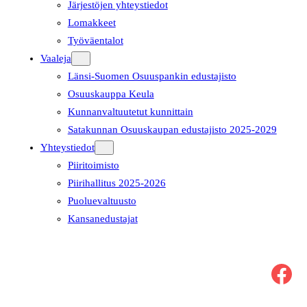
Järjestöjen yhteystiedot
Lomakkeet
Työväentalot
Vaaleja
Länsi-Suomen Osuuspankin edustajisto
Osuuskauppa Keula
Kunnanvaltuutetut kunnittain
Satakunnan Osuuskaupan edustajisto 2025-2029
Yhteystiedot
Piiritoimisto
Piirihallitus 2025-2026
Puoluevaltuusto
Kansanedustajat
Facebook