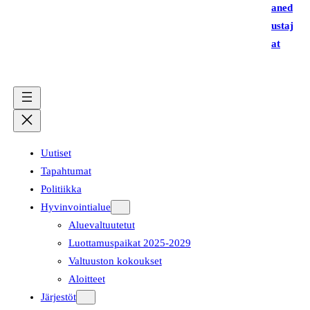
aned
ustaj
at
Uutiset
Tapahtumat
Politiikka
Hyvinvointialue
Aluevaltuutetut
Luottamuspaikat 2025-2029
Valtuuston kokoukset
Aloitteet
Järjestöt