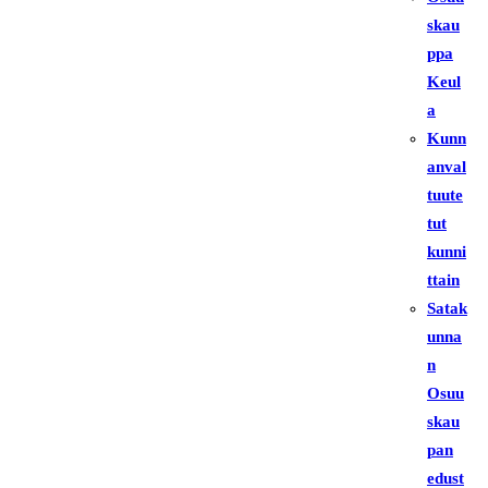
skau
ppa
Keul
a
Kunn
anval
tuute
tut
kunni
ttain
Satak
unna
n
Osuu
skau
pan
edust