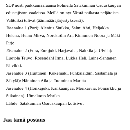
SDP nosti paikkamääräänsä kolmella Satakunnan Osuuskaupan
edustajiston vaaleissa. Meillä on nyt 50:stä paikasta neljätoista.
Valituiksi tulivat (äänimääräjärjestyksessä):
Jäsenalue 1 (Pori): Alenius Sinikka, Salmi Ahti, Heljakka
Helena, Heino Mirva, Nordström Ari, Kinnunen Noora ja Mäki
Pirjo
Jäsenalue 2 (Eura, Eurajoki, Harjavalta, Nakkila ja Ulvila):
Luotola Teuvo, Rosendahl Irma, Lukka Heli, Laine-Santanen
Päivikki.
Jäsenalue 3 (Huittinen, Kokemäki, Punkalaidun, Sastamala ja
Säkylä): Hänninen Aila ja Tuominen Maritta
Jäsenalue 4 (Honkajoki, Kankaanpää, Merikarvia, Pomarkku ja
Siikainen): Uimaluoto Marika
Lähde: Satakunnan Osuuskaupan kotisivut
Jaa tämä postaus