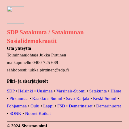
SDP Satakunta / Satakunnan
Sosialidemokraatit
Ota yhteyttä
Toiminnanjohtaja Jukka Pirttinen
matkapuhelin 0400-725 689
sähköposti: jukka.pirttinen@sdp.fi
Piiri- ja sisarjärjestöt
SDP
•
Helsinki
•
Uusimaa
•
Varsinais-Suomi
•
Satakunta
•
Häme
•
Pirkanmaa
•
Kaakkois-Suomi
•
Savo-Karjala
•
Keski-Suomi
•
Pohjanmaa
•
Oulu
•
Lappi
•
FSD
•
Demarinaiset
•
Demarinuoret
•
SONK
•
Nuoret Kotkat
© 2024 Sivuston nimi