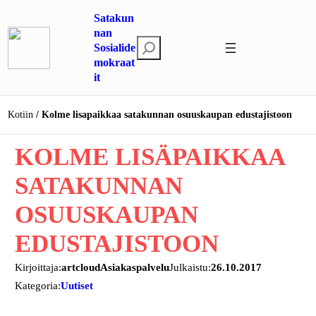
Siirry
Satakun
sisältöön
nan
E
Sosialide
mokraat
t
it
s
i
Kotiin
Kolme lisapaikkaa satakunnan osuuskaupan edustajistoon
KOLME LISÄPAIKKAA
SATAKUNNAN
OSUUSKAUPAN
EDUSTAJISTOON
Kirjoittaja:
artcloudAsiakaspalvelu
Julkaistu:
26.10.2017
Kategoria:
Uutiset