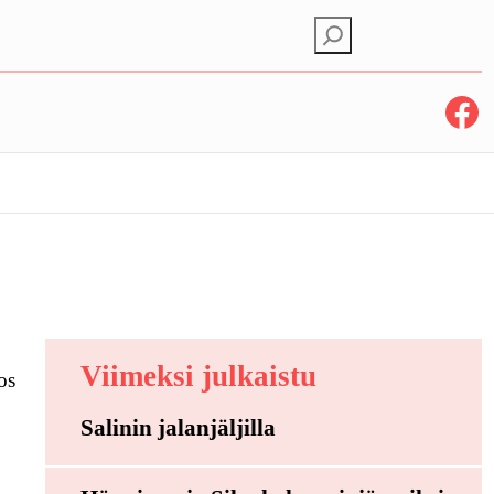
E
t
s
Facebook
i
Viimeksi julkaistu
os
Salinin jalanjäljilla