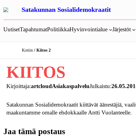
Siirry
Satakunnan Sosialidemokraatit
sisältöön
Uutiset
Tapahtumat
Politiikka
Hyvinvointialue
Järjestöt
Kotiin
Kiitos 2
KIITOS
Kirjoittaja:
artcloudAsiakaspalvelu
Julkaistu:
26.05.20
Satakunnan Sosialidemokraatit kiittävät äänestäjiä, vaalit
maakuntamme omalle ehdokkaalle Antti Vuolanteelle.
Jaa tämä postaus