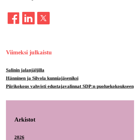
Viimeksi julkaistu
Salinin jalanjäljilla
Hänninen ja Silvola kunniajäseniksi
Piirikokous vahvisti edustajavalinnat SDP:n puoluekokoukseen
Arkistot
2026