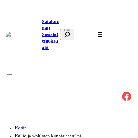
Siirry
sisältöön
Satakun
nan
E
Sosialid
t
emokra
atit
s
i
Facebook
Kotiin
Kallio ja wahlman kunniajaseniksi