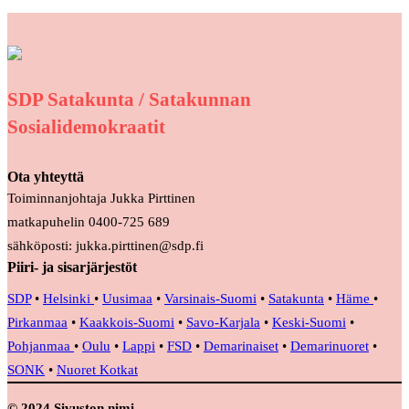
SDP Satakunta / Satakunnan
Sosialidemokraatit
Ota yhteyttä
Toiminnanjohtaja Jukka Pirttinen
matkapuhelin 0400-725 689
sähköposti: jukka.pirttinen@sdp.fi
Piiri- ja sisarjärjestöt
SDP
•
Helsinki
•
Uusimaa
•
Varsinais-Suomi
•
Satakunta
•
Häme
•
Pirkanmaa
•
Kaakkois-Suomi
•
Savo-Karjala
•
Keski-Suomi
•
Pohjanmaa
•
Oulu
•
Lappi
•
FSD
•
Demarinaiset
•
Demarinuoret
•
SONK
•
Nuoret Kotkat
© 2024 Sivuston nimi