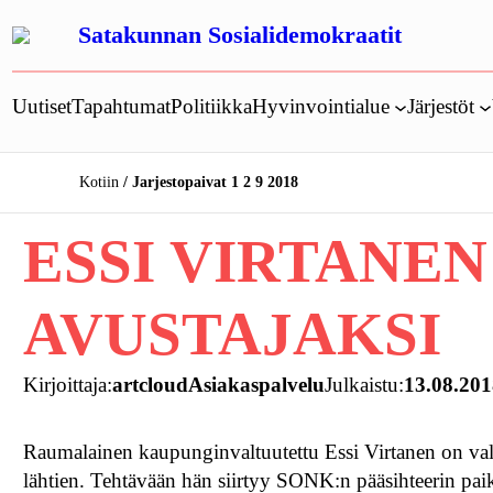
Siirry
Satakunnan Sosialidemokraatit
sisältöön
Uutiset
Tapahtumat
Politiikka
Hyvinvointialue
Järjestöt
Kotiin
Jarjestopaivat 1 2 9 2018
ESSI VIRTANE
AVUSTAJAKSI
Kirjoittaja:
artcloudAsiakaspalvelu
Julkaistu:
13.08.20
Raumalainen kaupunginvaltuutettu Essi Virtanen on va
lähtien. Tehtävään hän siirtyy SONK:n pääsihteerin pai