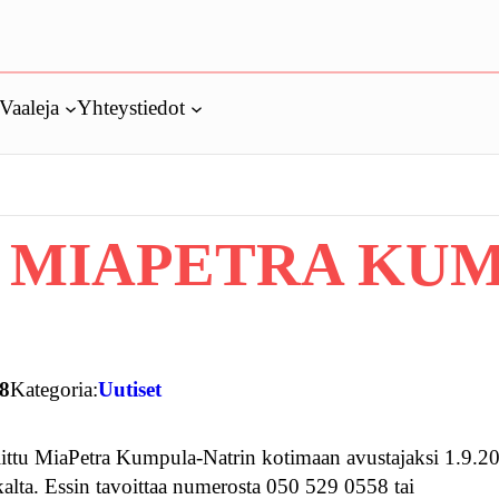
Vaaleja
Yhteystiedot
N MIAPETRA KU
18
Kategoria:
Uutiset
littu MiaPetra Kumpula-Natrin kotimaan avustajaksi 1.9.2
kalta. Essin tavoittaa numerosta 050 529 0558 tai