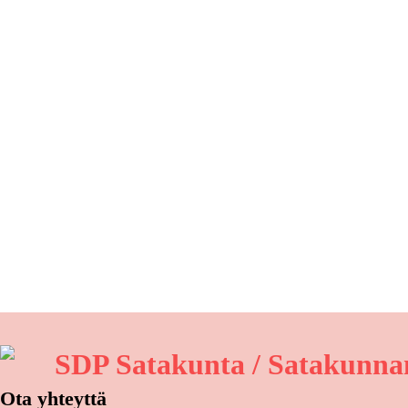
SDP Satakunta / Satakunnan
Ota yhteyttä