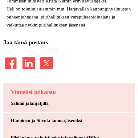
Tommisen ministeri Krista Kiurun erityisavustajaksi.
Heli on toiminut aiemmin mm. Harjavallan kaupunginvaltuuston
puheenjohtajana, piirihallituksen varapuheenjohtajana ja
vaikuttaa nytkin piirihallituksen jäsenenä.
Jaa tämä postaus
Viimeksi julkaistu
Salinin jalanjäljilla
Hänninen ja Silvola kunniajäseniksi
Piirikokous vahvisti edustajavalinnat SDP:n