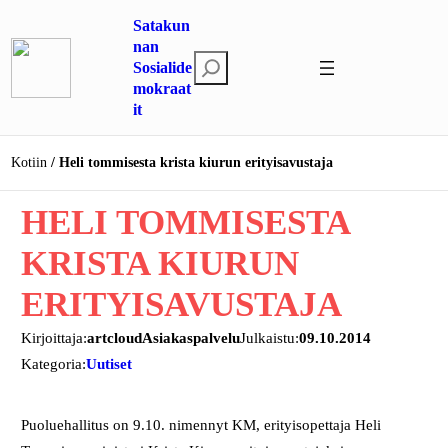
Siirry
Satakun
sisältöön
nan
E
Sosialide
mokraat
t
it
s
i
Kotiin
Heli tommisesta krista kiurun erityisavustaja
HELI TOMMISESTA
KRISTA KIURUN
ERITYISAVUSTAJA
Kirjoittaja:
artcloudAsiakaspalvelu
Julkaistu:
09.10.2014
Kategoria:
Uutiset
Puoluehallitus on 9.10. nimennyt KM, erityisopettaja Heli