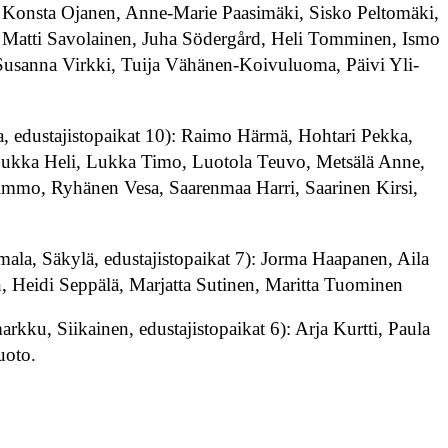
 Konsta Ojanen, Anne-Marie Paasimäki, Sisko Peltomäki,
, Matti Savolainen, Juha Södergård, Heli Tomminen, Ismo
 Susanna Virkki, Tuija Vähänen-Koivuluoma, Päivi Yli-
la, edustajistopaikat 10): Raimo Härmä, Hohtari Pekka,
Lukka Heli, Lukka Timo, Luotola Teuvo, Metsälä Anne,
immo, Ryhänen Vesa, Saarenmaa Harri, Saarinen Kirsi,
ala, Säkylä, edustajistopaikat 7): Jorma Haapanen, Aila
, Heidi Seppälä, Marjatta Sutinen, Maritta Tuominen
kku, Siikainen, edustajistopaikat 6): Arja Kurtti, Paula
uoto.