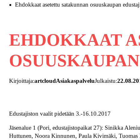
Ehdokkaat asetettu satakunnan osuuskaupan edustaji
EHDOKKAAT A
OSUUSKAUPAN 
Kirjoittaja:
artcloudAsiakaspalvelu
Julkaistu:
22.08.20
Edustajiston vaalit pidetään 3.-16.10.2017
Jäsenalue 1 (Pori, edustajistopaikat 27): Sinikka Alen
Huttunen, Noora Kinnunen, Paula Kivimäki, Tuomas Kl