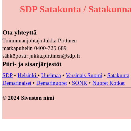
SDP Satakunta / Satakunna
Ota yhteyttä
Toiminnanjohtaja Jukka Pirttinen
matkapuhelin 0400-725 689
sähköposti: jukka.pirttinen@sdp.fi
Piiri- ja sisarjärjestöt
SDP
•
Helsinki
•
Uusimaa
•
Varsinais-Suomi
•
Satakunta
Demarinaiset
•
Demarinuoret
•
SONK
•
Nuoret Kotkat
© 2024 Sivuston nimi