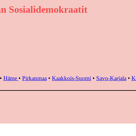
n Sosialidemokraatit
•
Häme
•
Pirkanmaa
•
Kaakkois-Suomi
•
Savo-Karjala
•
K