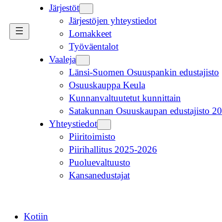
Järjestöt
Järjestöjen yhteystiedot
Lomakkeet
Työväentalot
Vaaleja
Länsi-Suomen Osuuspankin edustajisto
Osuuskauppa Keula
Kunnanvaltuutetut kunnittain
Satakunnan Osuuskaupan edustajisto 2
Yhteystiedot
Piiritoimisto
Piirihallitus 2025-2026
Puoluevaltuusto
Kansanedustajat
Kotiin