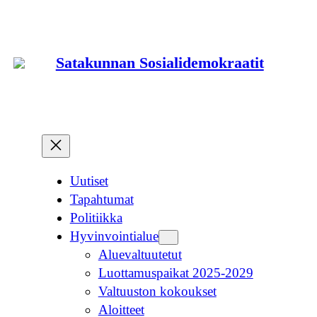
Siirry
sisältöön
Satakunnan Sosialidemokraatit
Uutiset
Tapahtumat
Politiikka
Hyvinvointialue
Aluevaltuutetut
Luottamuspaikat 2025-2029
Valtuuston kokoukset
Aloitteet