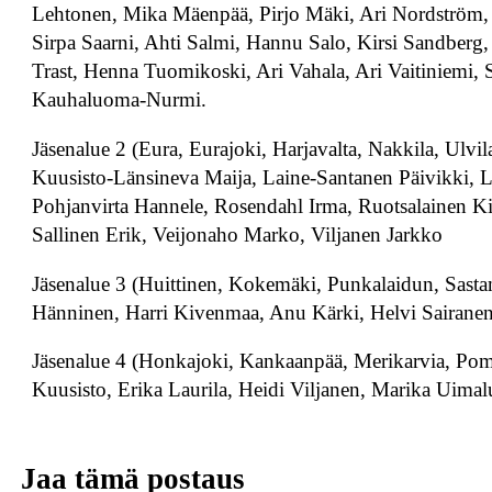
Lehtonen, Mika Mäenpää, Pirjo Mäki, Ari Nordström,
Sirpa Saarni, Ahti Salmi, Hannu Salo, Kirsi Sandberg
Trast, Henna Tuomikoski, Ari Vahala, Ari Vaitiniemi,
Kauhaluoma-Nurmi.
Jäsenalue 2 (Eura, Eurajoki, Harjavalta, Nakkila, Ulvi
Kuusisto-Länsineva Maija, Laine-Santanen Päivikki, 
Pohjanvirta Hannele, Rosendahl Irma, Ruotsalainen K
Sallinen Erik, Veijonaho Marko, Viljanen Jarkko
Jäsenalue 3 (Huittinen, Kokemäki, Punkalaidun, Sastam
Hänninen, Harri Kivenmaa, Anu Kärki, Helvi Sairanen
Jäsenalue 4 (Honkajoki, Kankaanpää, Merikarvia, Pomar
Kuusisto, Erika Laurila, Heidi Viljanen, Marika Uimal
Jaa tämä postaus