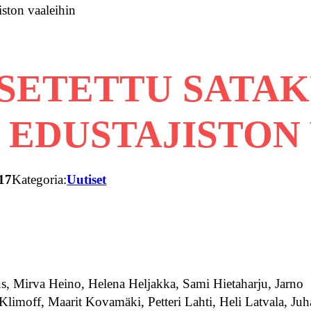
ston vaaleihin
SETETTU SATA
EDUSTAJISTON 
17
Kategoria:
Uutiset
ius, Mirva Heino, Helena Heljakka, Sami Hietaharju, Jarno
imoff, Maarit Kovamäki, Petteri Lahti, Heli Latvala, Juh