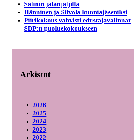
Salinin jalanjäljilla
Hänninen ja Silvola kunniajäseniksi
Piirikokous vahvisti edustajavalinnat
SDP:n puoluekokoukseen
Arkistot
2026
2025
2024
2023
2022