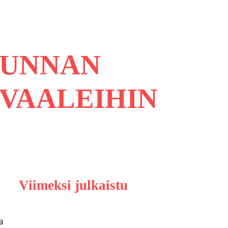
KUNNAN
VAALEIHIN
Viimeksi julkaistu
a