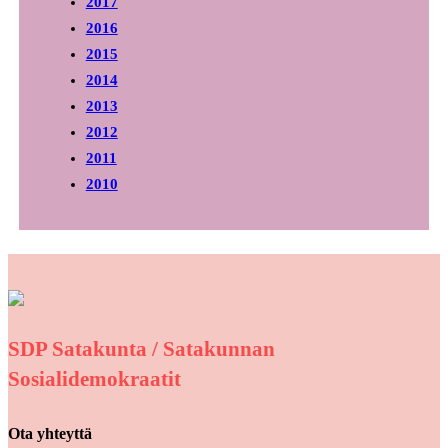
2017
2016
2015
2014
2013
2012
2011
2010
SDP Satakunta / Satakunnan
Sosialidemokraatit
Ota yhteyttä