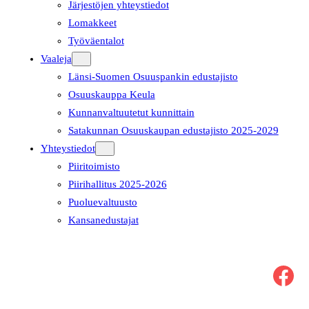
Järjestöjen yhteystiedot
Lomakkeet
Työväentalot
Vaaleja
Länsi-Suomen Osuuspankin edustajisto
Osuuskauppa Keula
Kunnanvaltuutetut kunnittain
Satakunnan Osuuskaupan edustajisto 2025-2029
Yhteystiedot
Piiritoimisto
Piirihallitus 2025-2026
Puoluevaltuusto
Kansanedustajat
Facebook