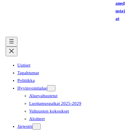
aned
ustaj
at
Uutiset
Tapahtumat
Politiikka
Hyvinvointialue
Aluevaltuutetut
Luottamuspaikat 2025-2029
Valtuuston kokoukset
Aloitteet
Järjestöt