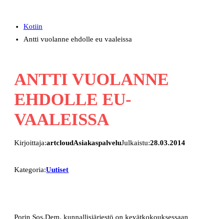
Kotiin
Antti vuolanne ehdolle eu vaaleissa
ANTTI VUOLANNE
EHDOLLE EU-
VAALEISSA
Kirjoittaja:
artcloudAsiakaspalvelu
Julkaistu:
28.03.2014
Kategoria:
Uutiset
Porin Sos.Dem. kunnallisjärjestö on kevätkokouksessaan