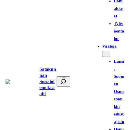
Lom
akke
et
Työv
äenta
lot
Vaaleja
Länsi
-
Satakun
nan
Suom
E
Sosialid
en
t
emokra
Osuu
atit
s
span
i
kin
edust
ajisto
Osuu