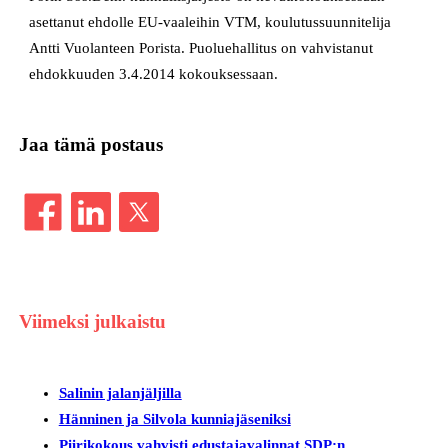
asettanut ehdolle EU-vaaleihin VTM, koulutussuunnitelija
Antti Vuolanteen Porista. Puoluehallitus on vahvistanut
ehdokkuuden 3.4.2014 kokouksessaan.
Jaa tämä postaus
Viimeksi julkaistu
Salinin jalanjäljilla
Hänninen ja Silvola kunniajäseniksi
Piirikokous vahvisti edustajavalinnat SDP:n