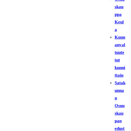
skau
ppa
Keul
a
Kunn
anval
tuute
tut
kunni
ttain
Satak
unna
n
Osuu
skau
pan
edust