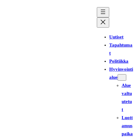
Siirry
sisältöön
Uutiset
Tapahtuma
t
Politiikka
Hyvinvointi
alue
Alue
valtu
utetu
t
Luott
amus
paika