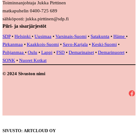
Toiminnanjohtaja Jukka Pirttinen
matkapuhelin 0400-725 689
sähköposti: jukka.pirttinen@sdp.fi
Piiri- ja sisarjärjestöt
SDP
•
Helsinki
•
Uusimaa
•
Varsinais-Suomi
•
Satakunta
•
Häme
•
Pirkanmaa
•
Kaakkois-Suomi
•
Savo-Karjala
•
Keski-Suomi
•
Pohjanmaa
•
Oulu
•
Lappi
•
FSD
•
Demarinaiset
•
Demarinuoret
•
SONK
•
Nuoret Kotkat
© 2024 Sivuston nimi
Facebook
SIVUSTO: ARTCLOUD OY