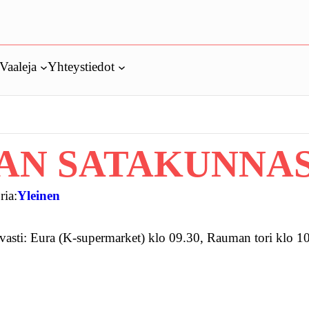
Vaaleja
Yhteystiedot
N SATAKUNNASSA
ria:
Yleinen
avasti: Eura (K-supermarket) klo 09.30, Rauman tori klo 1