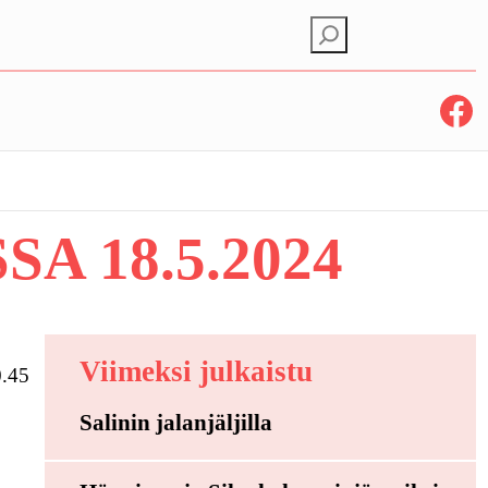
E
t
s
Facebook
i
 18.5.2024
Viimeksi julkaistu
0.45
Salinin jalanjäljilla