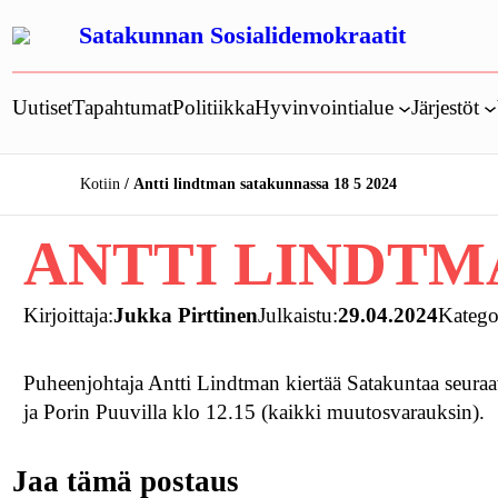
Siirry
Satakunnan Sosialidemokraatit
sisältöön
Uutiset
Tapahtumat
Politiikka
Hyvinvointialue
Järjestöt
Kotiin
Antti lindtman satakunnassa 18 5 2024
ANTTI LINDTMA
Kirjoittaja:
Jukka Pirttinen
Julkaistu:
29.04.2024
Katego
Puheenjohtaja Antti Lindtman kiertää Satakuntaa seura
ja Porin Puuvilla klo 12.15 (kaikki muutosvarauksin).
Jaa tämä postaus