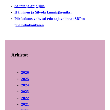
Salinin jalanjäljilla
Hänninen ja Silvola kunniajäseniksi
Piirikokous vahvisti edustajavalinnat SDP:n
puoluekokoukseen
Arkistot
2026
2025
2024
2023
2022
2021