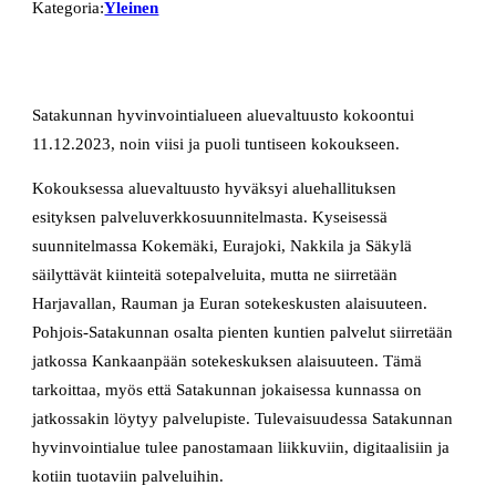
Kategoria:
Yleinen
Satakunnan hyvinvointialueen aluevaltuusto kokoontui
11.12.2023, noin viisi ja puoli tuntiseen kokoukseen.
Kokouksessa aluevaltuusto hyväksyi aluehallituksen
esityksen palveluverkkosuunnitelmasta. Kyseisessä
suunnitelmassa Kokemäki, Eurajoki, Nakkila ja Säkylä
säilyttävät kiinteitä sotepalveluita, mutta ne siirretään
Harjavallan, Rauman ja Euran sotekeskusten alaisuuteen.
Pohjois-Satakunnan osalta pienten kuntien palvelut siirretään
jatkossa Kankaanpään sotekeskuksen alaisuuteen. Tämä
tarkoittaa, myös että Satakunnan jokaisessa kunnassa on
jatkossakin löytyy palvelupiste. Tulevaisuudessa Satakunnan
hyvinvointialue tulee panostamaan liikkuviin, digitaalisiin ja
kotiin tuotaviin palveluihin.