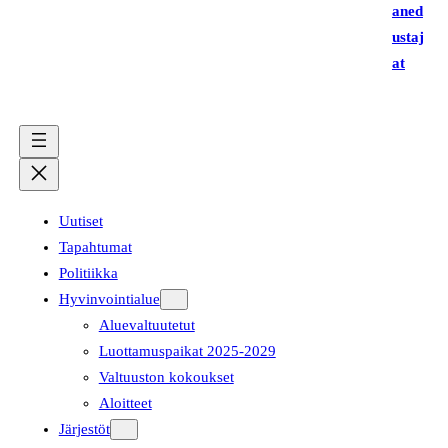
aned
ustaj
at
Uutiset
Tapahtumat
Politiikka
Hyvinvointialue
Aluevaltuutetut
Luottamuspaikat 2025-2029
Valtuuston kokoukset
Aloitteet
Järjestöt