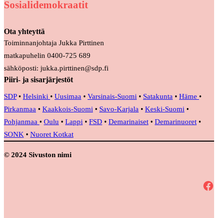
Sosialidemokraatit
Ota yhteyttä
Toiminnanjohtaja Jukka Pirttinen
matkapuhelin 0400-725 689
sähköposti: jukka.pirttinen@sdp.fi
Piiri- ja sisarjärjestöt
SDP
•
Helsinki
•
Uusimaa
•
Varsinais-Suomi
•
Satakunta
•
Häme
•
Pirkanmaa
•
Kaakkois-Suomi
•
Savo-Karjala
•
Keski-Suomi
•
Pohjanmaa
•
Oulu
•
Lappi
•
FSD
•
Demarinaiset
•
Demarinuoret
•
SONK
•
Nuoret Kotkat
© 2024 Sivuston nimi
Facebook