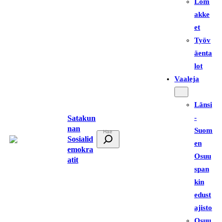
Lom
akke
et
Työv
äenta
lot
Vaaleja
Länsi
-
Satakun
nan
Suom
E
Sosialid
en
t
emokra
Osuu
atit
s
span
i
kin
edust
ajisto
Osuu