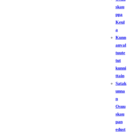
skau
ppa
Keul
a
Kunn
anval
tuute
tut
kunni
ttain
Satak
unna
n
Osuu
skau
pan
edust