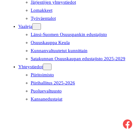
Järjestöjen yhteystiedot
Lomakkeet
Työväentalot
Vaaleja
Länsi-Suomen Osuuspankin edustajisto
Osuuskauppa Keula
Kunnanvaltuutetut kunnittain
Satakunnan Osuuskaupan edustajisto 2025-2029
Yhteystiedot
Piiritoimisto
Piirihallitus 2025-2026
Puoluevaltuusto
Kansanedustajat
Facebook