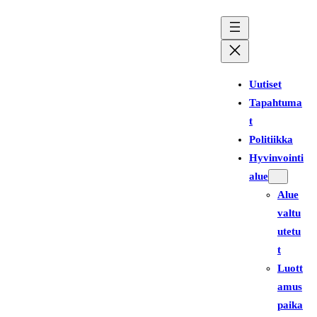
Siirry
sisältöön
Uutiset
Tapahtuma
t
Politiikka
Hyvinvointi
alue
Alue
valtu
utetu
t
Luott
amus
paika