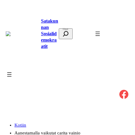
Siirry
sisältöön
Satakun
nan
E
Sosialid
t
emokra
atit
s
i
Facebook
Kotiin
Aanestamalla vaikutat carita vainio