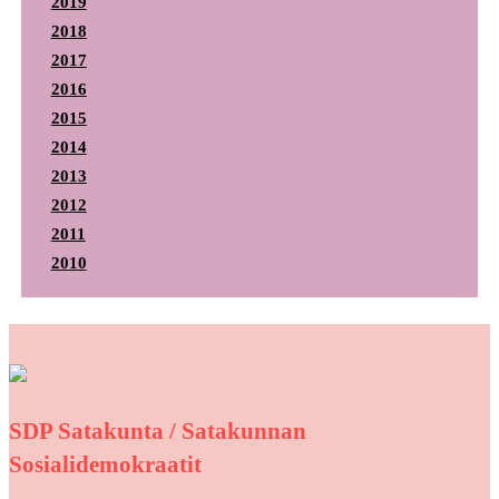
2019
2018
2017
2016
2015
2014
2013
2012
2011
2010
SDP Satakunta / Satakunnan
Sosialidemokraatit