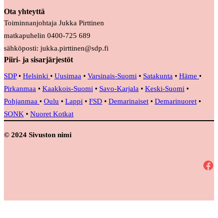
Ota yhteyttä
Toiminnanjohtaja Jukka Pirttinen
matkapuhelin 0400-725 689
sähköposti: jukka.pirttinen@sdp.fi
Piiri- ja sisarjärjestöt
SDP
•
Helsinki
•
Uusimaa
•
Varsinais-Suomi
•
Satakunta
•
Häme
•
Pirkanmaa
•
Kaakkois-Suomi
•
Savo-Karjala
•
Keski-Suomi
•
Pohjanmaa
•
Oulu
•
Lappi
•
FSD
•
Demarinaiset
•
Demarinuoret
•
SONK
•
Nuoret Kotkat
© 2024 Sivuston nimi
Facebook