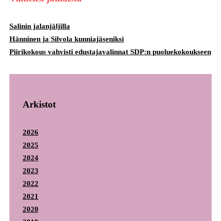
Salinin jalanjäljilla
Hänninen ja Silvola kunniajäseniksi
Piirikokous vahvisti edustajavalinnat SDP:n puoluekokoukseen
Arkistot
2026
2025
2024
2023
2022
2021
2020