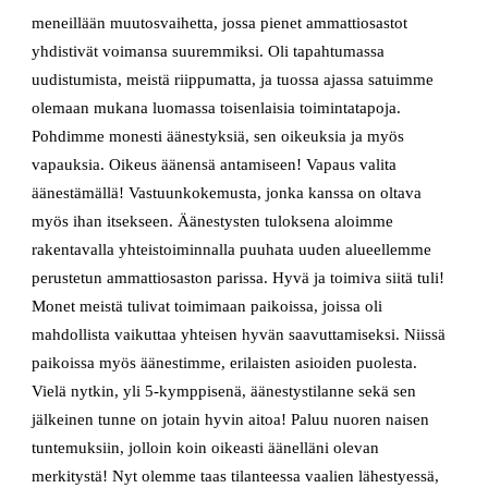
meneillään muutosvaihetta, jossa pienet ammattiosastot
yhdistivät voimansa suuremmiksi. Oli tapahtumassa
uudistumista, meistä riippumatta, ja tuossa ajassa satuimme
olemaan mukana luomassa toisenlaisia toimintatapoja.
Pohdimme monesti äänestyksiä, sen oikeuksia ja myös
vapauksia. Oikeus äänensä antamiseen! Vapaus valita
äänestämällä! Vastuunkokemusta, jonka kanssa on oltava
myös ihan itsekseen. Äänestysten tuloksena aloimme
rakentavalla yhteistoiminnalla puuhata uuden alueellemme
perustetun ammattiosaston parissa. Hyvä ja toimiva siitä tuli!
Monet meistä tulivat toimimaan paikoissa, joissa oli
mahdollista vaikuttaa yhteisen hyvän saavuttamiseksi. Niissä
paikoissa myös äänestimme, erilaisten asioiden puolesta.
Vielä nytkin, yli 5-kymppisenä, äänestystilanne sekä sen
jälkeinen tunne on jotain hyvin aitoa! Paluu nuoren naisen
tuntemuksiin, jolloin koin oikeasti äänelläni olevan
merkitystä! Nyt olemme taas tilanteessa vaalien lähestyessä,