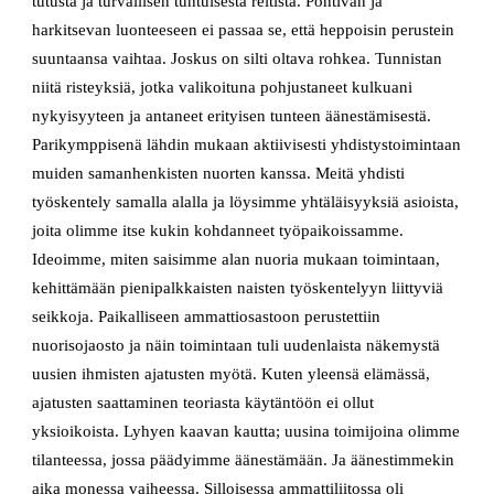
tutusta ja turvallisen tuntuisesta reitistä. Pohtivan ja
harkitsevan luonteeseen ei passaa se, että heppoisin perustein
suuntaansa vaihtaa. Joskus on silti oltava rohkea. Tunnistan
niitä risteyksiä, jotka valikoituna pohjustaneet kulkuani
nykyisyyteen ja antaneet erityisen tunteen äänestämisestä.
Parikymppisenä lähdin mukaan aktiivisesti yhdistystoimintaan
muiden samanhenkisten nuorten kanssa. Meitä yhdisti
työskentely samalla alalla ja löysimme yhtäläisyyksiä asioista,
joita olimme itse kukin kohdanneet työpaikoissamme.
Ideoimme, miten saisimme alan nuoria mukaan toimintaan,
kehittämään pienipalkkaisten naisten työskentelyyn liittyviä
seikkoja. Paikalliseen ammattiosastoon perustettiin
nuorisojaosto ja näin toimintaan tuli uudenlaista näkemystä
uusien ihmisten ajatusten myötä. Kuten yleensä elämässä,
ajatusten saattaminen teoriasta käytäntöön ei ollut
yksioikoista. Lyhyen kaavan kautta; uusina toimijoina olimme
tilanteessa, jossa päädyimme äänestämään. Ja äänestimmekin
aika monessa vaiheessa. Silloisessa ammattiliitossa oli