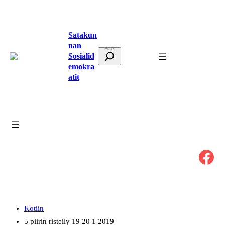
Siirry
sisältöön
Satakun
nan
E
Sosialid
t
emokra
atit
s
i
Facebook
Kotiin
5 piirin risteily 19 20 1 2019