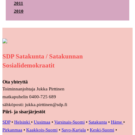
2011
2010
SDP Satakunta / Satakunnan
Sosialidemokraatit
Ota yhteyttä
Toiminnanjohtaja Jukka Pirttinen
matkapuhelin 0400-725 689
sähköposti: jukka.pirttinen@sdp.fi
Piiri- ja sisarjärjestöt
SDP
•
Helsinki
•
Uusimaa
•
Varsinais-Suomi
•
Satakunta
•
Häme
•
Pirkanmaa
•
Kaakkois-Suomi
•
Savo-Karjala
•
Keski-Suomi
•