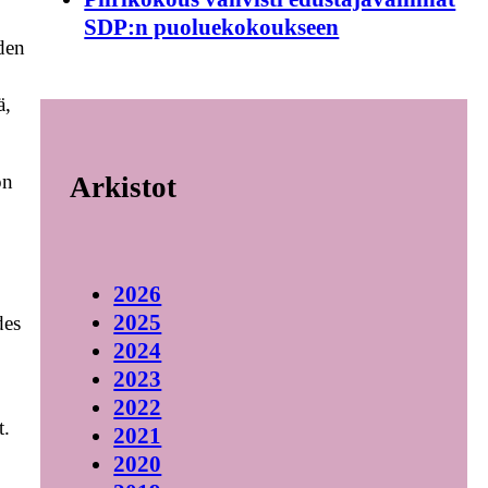
SDP:n puoluekokoukseen
iden
ä,
on
Arkistot
2026
2025
des
2024
2023
2022
t.
2021
2020