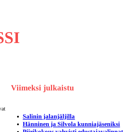
SI
Viimeksi julkaistu
vat
Salinin jalanjäljilla
Hänninen ja Silvola kunniajäseniksi
Piirikokous vahvisti edustajavalinnat