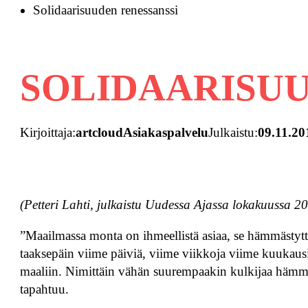
Solidaarisuuden renessanssi
SOLIDAARISUU
Kirjoittaja:
artcloudAsiakaspalvelu
Julkaistu:
09.11.20
(Petteri Lahti, julkaistu Uudessa Ajassa lokakuussa 2
”Maailmassa monta on ihmeellistä asiaa, se hämmästyt
taaksepäin viime päiviä, viime viikkoja viime kuukausi
maaliin. Nimittäin vähän suurempaakin kulkijaa hämmä
tapahtuu.