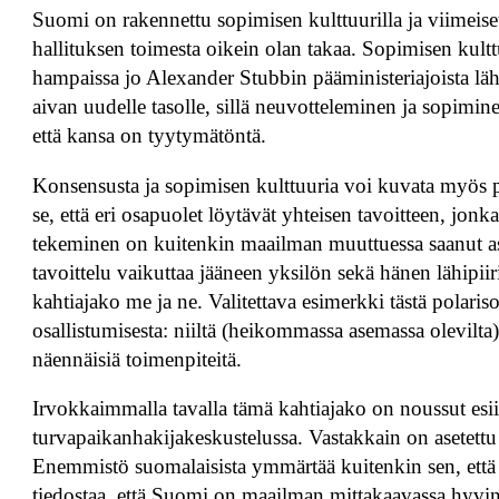
Suomi on rakennettu sopimisen kulttuurilla ja viimeise
hallituksen toimesta oikein olan takaa. Sopimisen kultt
hampaissa jo Alexander Stubbin pääministeriajoista l
aivan uudelle tasolle, sillä neuvotteleminen ja sopiminen
että kansa on tyytymätöntä.
Konsensusta ja sopimisen kulttuuria voi kuvata myös pe
se, että eri osapuolet löytävät yhteisen tavoitteen, jon
tekeminen on kuitenkin maailman muuttuessa saanut as
tavoittelu vaikuttaa jääneen yksilön sekä hänen lähipi
kahtiajako me ja ne. Valitettava esimerkki tästä polaris
osallistumisesta: niiltä (heikommassa asemassa olevilta) 
näennäisiä toimenpiteitä.
Irvokkaimmalla tavalla tämä kahtiajako on noussut esiin
turvapaikanhakijakeskustelussa. Vastakkain on asetettu 
Enemmistö suomalaisista ymmärtää kuitenkin sen, että h
tiedostaa, että Suomi on maailman mittakaavassa hyvin t