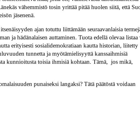
Äänekäs vähemmistö tosin yrittää pitää huolen siitä, että S
eisön jäsenenä.
senäisyyden ajan totuttu liittämään seuraavanlaisia termej
n ja hädänalaisen auttaminen. Tuota edellä olevaa listaa 
a erityisesti sosialidemokratiaan kautta historian, liitetty
kuuluvuuden tunnetta ja myötämielisyyttä kanssaihmisiä
sta kunnioitusta toisia ihmisiä kohtaan. Tämä, jos mikä,
 suomalaisuuden punaiseksi langaksi? Tätä päätöstä voidaan