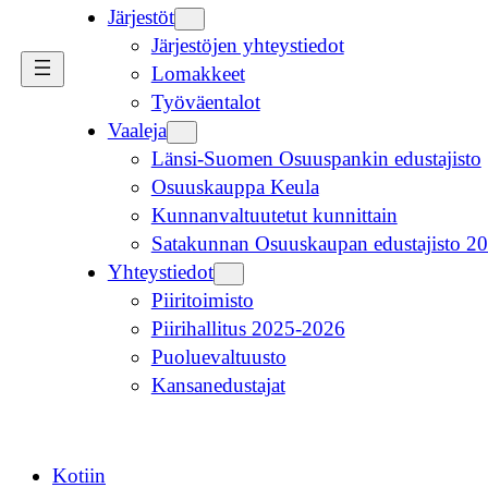
Järjestöt
Järjestöjen yhteystiedot
Lomakkeet
Työväentalot
Vaaleja
Länsi-Suomen Osuuspankin edustajisto
Osuuskauppa Keula
Kunnanvaltuutetut kunnittain
Satakunnan Osuuskaupan edustajisto 2
Yhteystiedot
Piiritoimisto
Piirihallitus 2025-2026
Puoluevaltuusto
Kansanedustajat
Kotiin