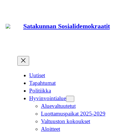
Siirry
sisältöön
Satakunnan Sosialidemokraatit
Uutiset
Tapahtumat
Politiikka
Hyvinvointialue
Aluevaltuutetut
Luottamuspaikat 2025-2029
Valtuuston kokoukset
Aloitteet