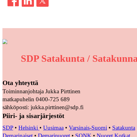
SDP Satakunta / Satakunna
Ota yhteyttä
Toiminnanjohtaja Jukka Pirttinen
matkapuhelin 0400-725 689
sähköposti: jukka.pirttinen@sdp.fi
Piiri- ja sisarjärjestöt
SDP
•
Helsinki
•
Uusimaa
•
Varsinais-Suomi
•
Satakunta
Demarinaiset
•
Demarinuoret
•
SONK
•
Nuoret Kotkat