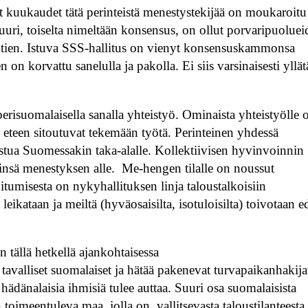
t kuukaudet tätä perinteistä menestystekijää on moukaroitu
uuri, toiselta nimeltään konsensus, on ollut porvaripuolue
ähtien. Istuva SSS-hallitus on vienyt konsensuskammonsa
 on korvattu sanelulla ja pakolla. Ei siis varsinaisesti yllät
risuomalaisella sanalla yhteistyö. Ominaista yhteistyölle 
ka eteen sitoutuvat tekemään työtä. Perinteinen yhdessä
tua Suomessakin taka-alalle. Kollektiivisen hyvinvoinnin
irinsä menestyksen alle. Me-hengen tilalle on noussut
oitumisesta on nykyhallituksen linja taloustalkoisiin
leikataan ja meiltä (hyväosaisilta, isotuloisilta) toivotaan e
 tällä hetkellä ajankohtaisessa
tavalliset suomalaiset ja hätää pakenevat turvapaikanhakija
ädänalaisia ihmisiä tulee auttaa. Suuri osa suomalaisista
oimeentuleva maa, jolla on, vallitsevasta taloustilanteesta