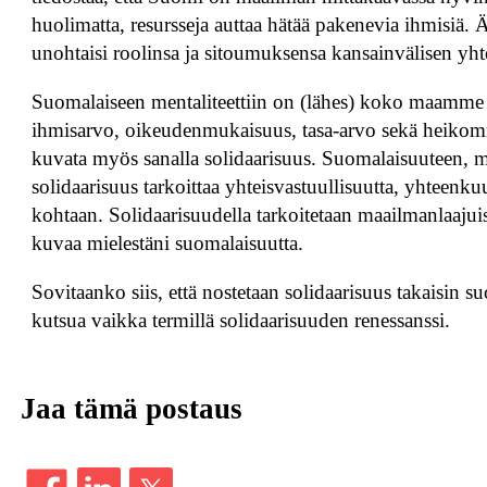
huolimatta, resursseja auttaa hätää pakenevia ihmisiä. 
unohtaisi roolinsa ja sitoumuksensa kansainvälisen yht
Suomalaiseen mentaliteettiin on (lähes) koko maamme it
ihmisarvo, oikeudenmukaisuus, tasa-arvo sekä heikomma
kuvata myös sanalla solidaarisuus. Suomalaisuuteen, mutt
solidaarisuus tarkoittaa yhteisvastuullisuutta, yhteen
kohtaan. Solidaarisuudella tarkoitetaan maailmanlaajui
kuvaa mielestäni suomalaisuutta.
Sovitaanko siis, että nostetaan solidaarisuus takaisin
kutsua vaikka termillä solidaarisuuden renessanssi.
Jaa tämä postaus