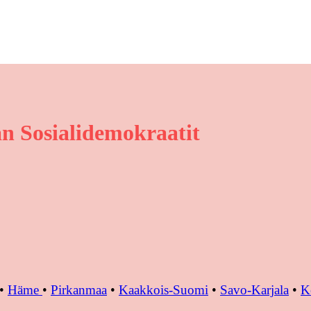
n Sosialidemokraatit
•
Häme
•
Pirkanmaa
•
Kaakkois-Suomi
•
Savo-Karjala
•
K