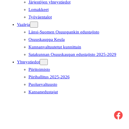
Järjestöjen yhteystiedot
Lomakkeet
Työväentalot
Vaaleja
Länsi-Suomen Osuuspankin edustajisto
Osuuskauppa Keula
Kunnanvaltuutetut kunnittain
Satakunnan Osuuskaupan edustajisto 2025-2029
Yhteystiedot
Piiritoimisto
Piirihallitus 2025-2026
Puoluevaltuusto
Kansanedustajat
Facebook