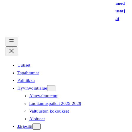
aned
ustaj
at
Uutiset
Tapahtumat
Politiikka
Hyvinvointialue
Aluevaltuutetut
Luottamuspaikat 2025-2029
Valtuuston kokoukset
Aloitteet
Järjestöt