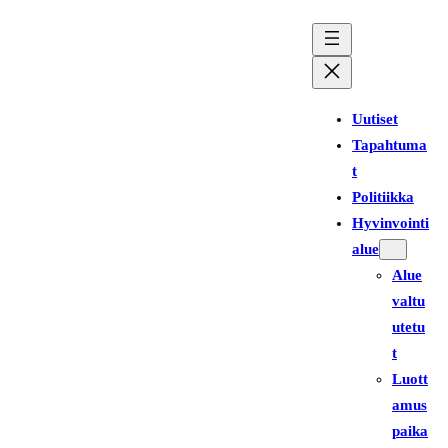
Siirry
sisältöön
Uutiset
Tapahtuma
t
Politiikka
Hyvinvointi
alue
Alue
valtu
utetu
t
Luott
amus
paika