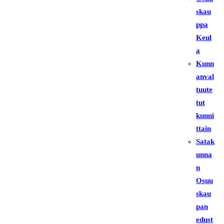
skau
ppa
Keul
a
Kunn
anval
tuute
tut
kunni
ttain
Satak
unna
n
Osuu
skau
pan
edust