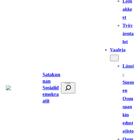
Lom
akke
et
Työv
äenta
lot
Vaaleja
Länsi
-
Satakun
nan
Suom
E
Sosialid
en
t
emokra
Osuu
atit
s
span
i
kin
edust
ajisto
Osuu